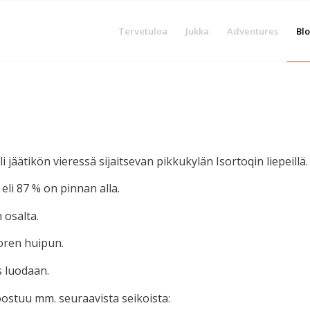
Tervetuloa
Jukka
Adventures
Blo
 jäätikön vieressä sijaitsevan pikkukylän Isortoqin liepeillä.
li 87 % on pinnan alla.
 osalta.
oren huipun.
s luodaan.
oostuu mm. seuraavista seikoista: