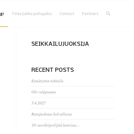
gi
Tilaa Jukka puhujaksi
Contact
Partners
SEIKKAILUJUOKSIJA
RECENT POSTS
Ennätysten tehtailu
Ole valppaana
3.4.2027
Ratajuoksua Solvallassa
10 vuorikiipeilijää kateissa…