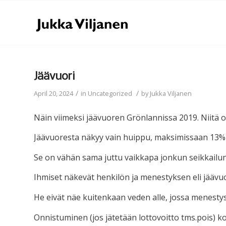
Jäävuori
/
/
April 20, 2024
in
Uncategorized
by
Jukka Viljanen
Näin viimeksi jäävuoren Grönlannissa 2019. Niitä oli
Jäävuoresta näkyy vain huippu, maksimissaan 13% e
Se on vähän sama juttu vaikkapa jonkun seikkailun
Ihmiset näkevät henkilön ja menestyksen eli jäävu
He eivät näe kuitenkaan veden alle, jossa menesty
Onnistuminen (jos jätetään lottovoitto tms.pois) k