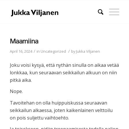
Maamiina
/
/
April 16, 2024
in
Uncategorized
by
Jukka Viljanen
Joku voisi kysyä, että nythän sinulla on aikaa vetää
lonkkaa, kun seuraavan seikkailun alkuun on niin
pitkä aika.
Nope.
Tavoitehan on olla huippuiskussa seuraavan
seikkailun alkaessa, joten kaikenlainen velttoilu
on pois suljettu vaihtoehto.