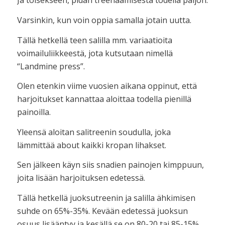
Ja toisekseen, pidän treenaamisesta todella paljon.
Varsinkin, kun voin oppia samalla jotain uutta.
Tällä hetkellä teen salilla mm. variaatioita
voimailuliikkeestä, jota kutsutaan nimellä
“Landmine press”.
Olen etenkin viime vuosien aikana oppinut, että
harjoitukset kannattaa aloittaa todella pienillä
painoilla.
Yleensä aloitan salitreenin soudulla, joka
lämmittää about kaikki kropan lihakset.
Sen jälkeen käyn siis snadien painojen kimppuun,
joita lisään harjoituksen edetessä.
Tällä hetkellä juoksutreenin ja salilla ähkimisen
suhde on 65%-35%. Kevään edetessä juoksun
osuus lisääntyy ja kesällä se on 80-20 tai 85-15%