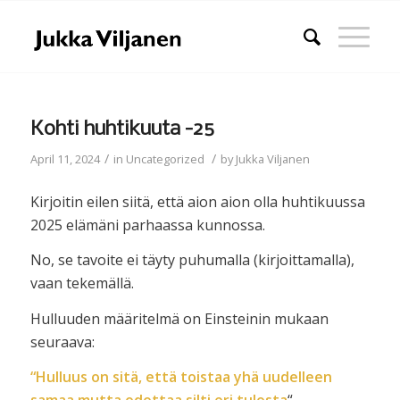
Kohti huhtikuuta -25
/
/
April 11, 2024
in
Uncategorized
by
Jukka Viljanen
Kirjoitin eilen siitä, että aion aion olla huhtikuussa
2025 elämäni parhaassa kunnossa.
No, se tavoite ei täyty puhumalla (kirjoittamalla),
vaan tekemällä.
Hulluuden määritelmä on Einsteinin mukaan
seuraava:
“Hulluus on sitä, että toistaa yhä uudelleen