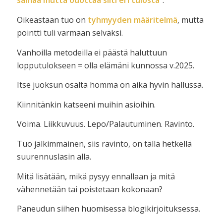
samaa mutta odottaa silti eri tulosta
“.
Oikeastaan tuo on
tyhmyyden määritelmä
, mutta
pointti tuli varmaan selväksi.
Vanhoilla metodeilla ei päästä haluttuun
lopputulokseen = olla elämäni kunnossa v.2025.
Itse juoksun osalta homma on aika hyvin hallussa.
Kiinnitänkin katseeni muihin asioihin.
Voima. Liikkuvuus. Lepo/Palautuminen. Ravinto.
Tuo jälkimmäinen, siis ravinto, on tällä hetkellä
suurennuslasin alla.
Mitä lisätään, mikä pysyy ennallaan ja mitä
vähennetään tai poistetaan kokonaan?
Paneudun siihen huomisessa blogikirjoituksessa.