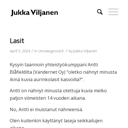
Lasit
/
/
April 5, 2024
in
Uncategorized
by
Jukka Viljanen
Kysyin taannoin yhteistyökumppani Antti
Blåfieldilta (Vandernet Oy) “oletko nähnyt minusta
ikinä kuvia aurinkolasit kasvoilla?”.
Antti on nähnyt minusta otettuja kuvia melko
paljon viimeisten 14 vuoden aikana.
No, Antti ei muistanut nähneensä.
Olen kuitenkin käyttänyt laseja seikkailujen