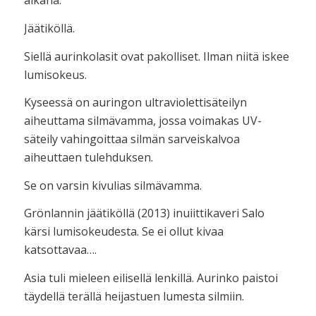
aikana.
Jäätiköllä.
Siellä aurinkolasit ovat pakolliset. Ilman niitä iskee
lumisokeus.
Kyseessä on auringon ultraviolettisäteilyn
aiheuttama silmävamma, jossa voimakas UV-
säteily vahingoittaa silmän sarveiskalvoa
aiheuttaen tulehduksen.
Se on varsin kivulias silmävamma.
Grönlannin jäätiköllä (2013) inuiittikaveri Salo
kärsi lumisokeudesta. Se ei ollut kivaa
katsottavaa….
Asia tuli mieleen eilisellä lenkillä. Aurinko paistoi
täydellä terällä heijastuen lumesta silmiin.