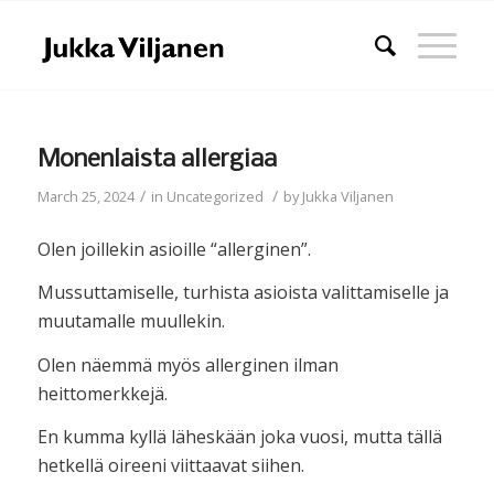
Monenlaista allergiaa
/
/
March 25, 2024
in
Uncategorized
by
Jukka Viljanen
Olen joillekin asioille “allerginen”.
Mussuttamiselle, turhista asioista valittamiselle ja
muutamalle muullekin.
Olen näemmä myös allerginen ilman
heittomerkkejä.
En kumma kyllä läheskään joka vuosi, mutta tällä
hetkellä oireeni viittaavat siihen.