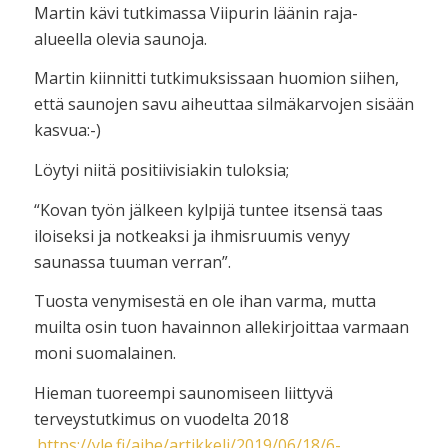
Martin kävi tutkimassa Viipurin läänin raja-
alueella olevia saunoja.
Martin kiinnitti tutkimuksissaan huomion siihen,
että saunojen savu aiheuttaa silmäkarvojen sisään
kasvua:-)
Löytyi niitä positiivisiakin tuloksia;
“Kovan työn jälkeen kylpijä tuntee itsensä taas
iloiseksi ja notkeaksi ja ihmisruumis venyy
saunassa tuuman verran”.
Tuosta venymisestä en ole ihan varma, mutta
muilta osin tuon havainnon allekirjoittaa varmaan
moni suomalainen.
Hieman tuoreempi saunomiseen liittyvä
terveystutkimus on vuodelta 2018
.
https://yle.fi/aihe/artikkeli/2019/06/18/6-