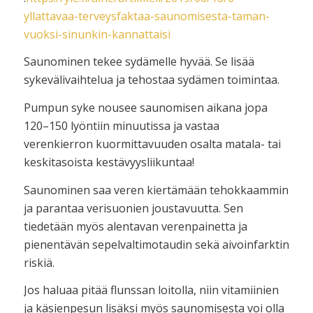
yllattavaa-terveysfaktaa-saunomisesta-taman-
vuoksi-sinunkin-kannattaisi
Saunominen tekee sydämelle hyvää. Se lisää
sykevälivaihtelua ja tehostaa sydämen toimintaa.
Pumpun syke nousee saunomisen aikana jopa
120–150 lyöntiin minuutissa ja vastaa
verenkierron kuormittavuuden osalta matala- tai
keskitasoista kestävyysliikuntaa!
Saunominen saa veren kiertämään tehokkaammin
ja parantaa verisuonien joustavuutta. Sen
tiedetään myös alentavan verenpainetta ja
pienentävän sepelvaltimotaudin sekä aivoinfarktin
riskiä.
Jos haluaa pitää flunssan loitolla, niin vitamiinien
ja käsienpesun lisäksi myös saunomisesta voi olla