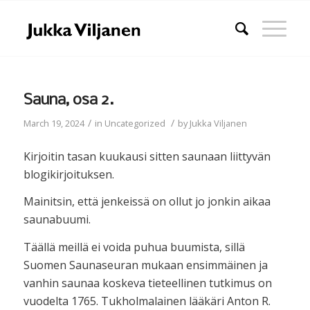
Sauna, osa 2.
/
/
March 19, 2024
in
Uncategorized
by
Jukka Viljanen
Kirjoitin tasan kuukausi sitten saunaan liittyvän
blogikirjoituksen.
Mainitsin, että jenkeissä on ollut jo jonkin aikaa
saunabuumi.
Täällä meillä ei voida puhua buumista, sillä
Suomen Saunaseuran mukaan ensimmäinen ja
vanhin saunaa koskeva tieteellinen tutkimus on
vuodelta 1765. Tukholmalainen lääkäri Anton R.