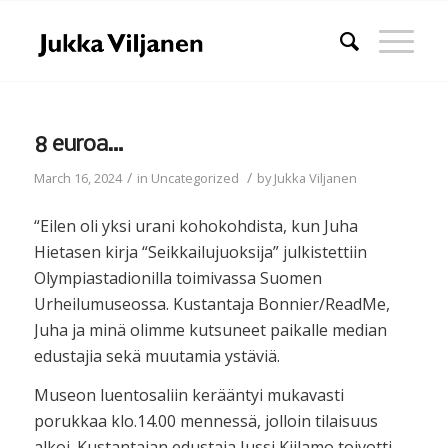
8 euroa…
/
/
March 16, 2024
in
Uncategorized
by
Jukka Viljanen
“Eilen oli yksi urani kohokohdista, kun Juha
Hietasen kirja “Seikkailujuoksija” julkistettiin
Olympiastadionilla toimivassa Suomen
Urheilumuseossa. Kustantaja Bonnier/ReadMe,
Juha ja minä olimme kutsuneet paikalle median
edustajia sekä muutamia ystäviä.
Museon luentosaliin kerääntyi mukavasti
porukkaa klo.14.00 mennessä, jolloin tilaisuus
alkoi. Kustantajan edustaja Jussi Kiilamo toivotti