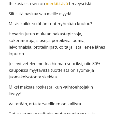
Itse asiassa sen on
merkittävä
terveysriski
Silti sitä paskaa saa meille myydä.
Mitäs kaikkea tähän tuoteryhmään kuuluu?
Hesarin jutun mukaan pakastepizzoja,
sokerimuroja, sipsejä, poreilevia juomia,
leivonnaisia, proteiinipatukoita ja lista lienee lähes
loputon.
Jos nyt vetelee mutkia hieman suoriksi, niin 80%
kaupoissa myytävistä tuotteista on syömä-ja
juomakelvotonta skeidaa.
Miksi maksaa roskasta, kun vaihtoehtojakin
löytyy?
Väitetään, että terveellinen on kallista.
Totta varmaan osittain, mutta sehän se vasta