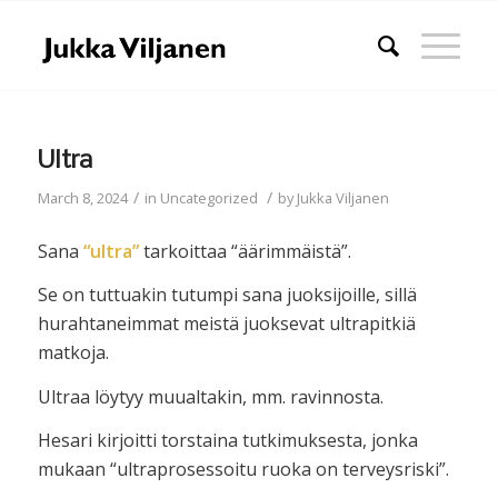
Ultra
/
/
March 8, 2024
in
Uncategorized
by
Jukka Viljanen
Sana
“ultra”
tarkoittaa “äärimmäistä”.
Se on tuttuakin tutumpi sana juoksijoille, sillä
hurahtaneimmat meistä juoksevat ultrapitkiä
matkoja.
Ultraa löytyy muualtakin, mm. ravinnosta.
Hesari kirjoitti torstaina tutkimuksesta, jonka
mukaan “ultraprosessoitu ruoka on terveysriski”.