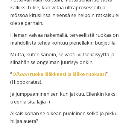
kalliiksi tulee, kun vetää ultraprosessoitua
mössöä kitusiinsa. Yleensä se helpoin ratkaisu ei
ole se parhain.
Hieman vaivaa näkemällä, terveellistä ruokaa on
mahdollista tehdä kohtuu pienelläkin budjetilla.
Mutta, kuten sanoin, se vaatii viitseliäisyyttä ja
siinähän se ongelman juurisyy onkin.
“
Olkoon
ruoka lääkkeesi ja lääke ruokaasi
”
(Hippokrates).
Ja jumppaaminen sen kun jatkuu. Eilenkin kaksi
treeniä sitä lajia:-)
Alkaisikohan se oikean puoleinen selkä jo pikku
hiljaa aueta?