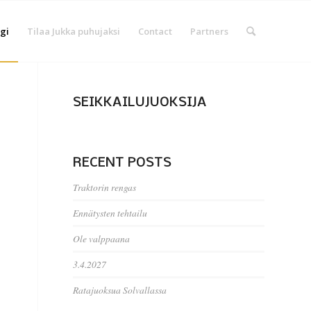
gi
Tilaa Jukka puhujaksi
Contact
Partners
SEIKKAILUJUOKSIJA
RECENT POSTS
Traktorin rengas
Ennätysten tehtailu
Ole valppaana
3.4.2027
Ratajuoksua Solvallassa