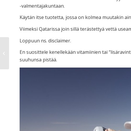
-valmentajakuntaan.
Käytän itse tuotetta, jossa on kolmea muutakin ai
Viimeksi Qatarissa join sillä terästettyä vettä use
Loppuun ns. disclaimer.
En suosittele kenellekään vitamiinien tai “lisäravin
Saliliikkeitä
suuhunsa pistää.