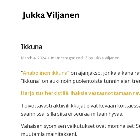
Ikkuna
/
/
March 4, 2024
in
Uncategorized
by
Jukka Viljanen
“
Anabolinen ikkuna
” on ajanjakso, jonka aikana 
”ikkuna” on auki noin puolentoista tunnin ajan tre
Harjoitus herkistää lihaksia vastaanottamaan ravi
Toivottavasti aktiiviliikkujat eivät kevään koittae
saannissa, sillä siitä ei seuraa mitään hyvää.
Vähäisen syömisen vaikutukset ovat moninaiset: S
muutamia mainitakseni.