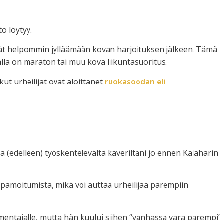
o löytyy.
vät helpommin jylläämään kovan harjoituksen jälkeen. Tämä
alla on maraton tai muu kova liikuntasuoritus.
tkut urheilijat ovat aloittanet
ruokasoodan eli
sa (edelleen) työskentelevältä kaveriltani jo ennen Kalaharin
amoitumista, mikä voi auttaa urheilijaa parempiin
lmentajalle, mutta hän kuului siihen “vanhassa vara parempi