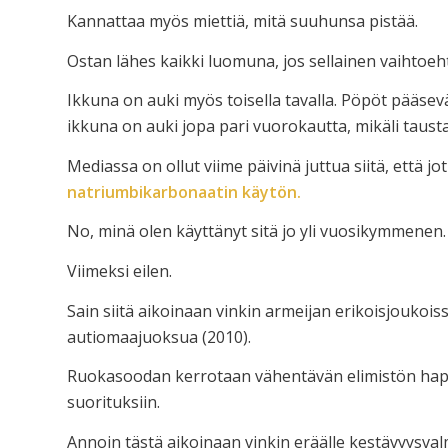
Kannattaa myös miettiä, mitä suuhunsa pistää.
Ostan lähes kaikki luomuna, jos sellainen vaihtoeht
Ikkuna on auki myös toisella tavalla. Pöpöt pääse
ikkuna on auki jopa pari vuorokautta, mikäli taust
Mediassa on ollut viime päivinä juttua siitä, että jo
natriumbikarbonaatin käytön.
No, minä olen käyttänyt sitä jo yli vuosikymmenen.
Viimeksi eilen.
Sain siitä aikoinaan vinkin armeijan erikoisjoukois
autiomaajuoksua (2010).
Ruokasoodan kerrotaan vähentävän elimistön happ
suorituksiin.
Annoin tästä aikoinaan vinkin eräälle kestävyysva