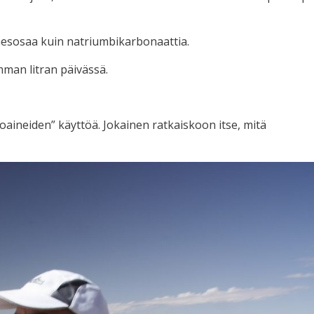
nesosaa kuin natriumbikarbonaattia.
amman litran päivässä.
toaineiden” käyttöä. Jokainen ratkaiskoon itse, mitä