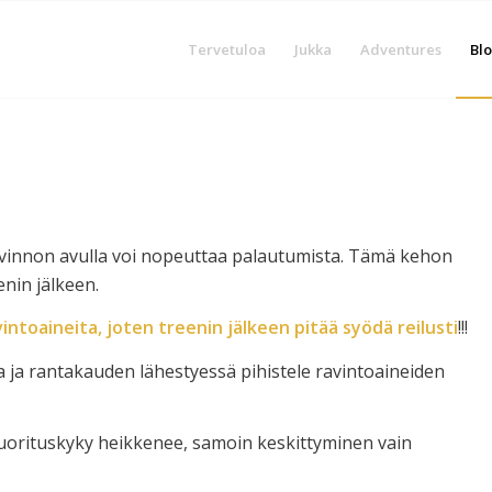
Tervetuloa
Jukka
Adventures
Blo
ravinnon avulla voi nopeuttaa palautumista. Tämä kehon
enin jälkeen.
ntoaineita, joten treenin jälkeen pitää syödä reilusti
!!!
ssa ja rantakauden lähestyessä pihistele ravintoaineiden
uorituskyky heikkenee, samoin keskittyminen vain