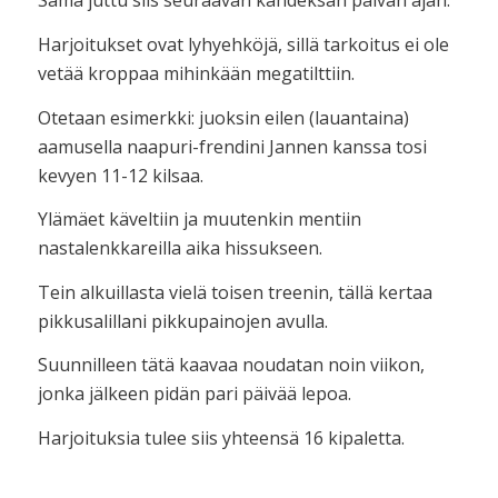
Sama juttu siis seuraavan kahdeksan päivän ajan.
Harjoitukset ovat lyhyehköjä, sillä tarkoitus ei ole
vetää kroppaa mihinkään megatilttiin.
Otetaan esimerkki: juoksin eilen (lauantaina)
aamusella naapuri-frendini Jannen kanssa tosi
kevyen 11-12 kilsaa.
Ylämäet käveltiin ja muutenkin mentiin
nastalenkkareilla aika hissukseen.
Tein alkuillasta vielä toisen treenin, tällä kertaa
pikkusalillani pikkupainojen avulla.
Suunnilleen tätä kaavaa noudatan noin viikon,
jonka jälkeen pidän pari päivää lepoa.
Harjoituksia tulee siis yhteensä 16 kipaletta.