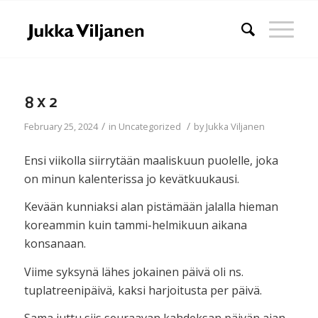
8 x 2
/
/
February 25, 2024
in
Uncategorized
by
Jukka Viljanen
Ensi viikolla siirrytään maaliskuun puolelle, joka
on minun kalenterissa jo kevätkuukausi.
Kevään kunniaksi alan pistämään jalalla hieman
koreammin kuin tammi-helmikuun aikana
konsanaan.
Viime syksynä lähes jokainen päivä oli ns.
tuplatreenipäivä, kaksi harjoitusta per päivä.