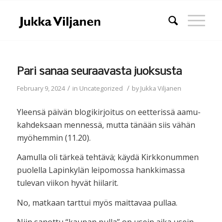
Pari sanaa seuraavasta juoksusta
/
/
February 9, 2024
in
Uncategorized
by
Jukka Viljanen
Yleensä päivän blogikirjoitus on eetterissä aamu-
kahdeksaan mennessä, mutta tänään siis vähän
myöhemmin (11.20).
Aamulla oli tärkeä tehtävä; käydä Kirkkonummen
puolella Lapinkylän leipomossa hankkimassa
tulevan viikon hyvät hiilarit.
No, matkaan tarttui myös maittavaa pullaa.