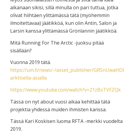
aikanaan sikisi, sillä minulla on pari tuttua, jotka
olivat hiihtäen ylittämässä tätä (myöhemmin
ilmoitettavaa) jäätikköä, kun olin Antin, Salon ja
Larsin kanssa ylittämässä Grönlannin jäätikköä.
Mitä Running For The Arctic -juoksu pitää
sisällään?
Vuonna 2019 tätä.
https://um.fi/news/-/asset_publisher/GRSnUwaHDPv5/co
arktisella-asialla
https://www.youtube.com/watch?v=21zBsTVFZQk
Tässä on nyt about vuosi aikaa kehittää tätä
projektia yhdessä muiden ihmisten kanssa.
Tässä Kari Koskisen luoma RFTA -merkki vuodelta
2019.