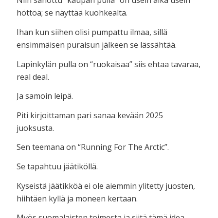
Niin sanottu “kaupan pulla” on usein aika usein
höttöä; se näyttää kuohkealta.
Ihan kun siihen olisi pumpattu ilmaa, sillä
ensimmäisen puraisun jälkeen se lässähtää.
Lapinkylän pulla on “ruokaisaa” siis ehtaa tavaraa,
real deal.
Ja samoin leipä.
Piti kirjoittaman pari sanaa kevään 2025
juoksusta.
Sen teemana on “Running For The Arctic”.
Se tapahtuu jäätiköllä.
Kyseistä jäätikköä ei ole aiemmin ylitetty juosten,
hiihtäen kyllä ja moneen kertaan.
Myös suomalaisten toimesta ja siitä tämä idea