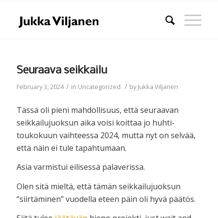
Seuraava seikkailu
/
/
February 3, 2024
in
Uncategorized
by
Jukka Viljanen
Tässä oli pieni mahdollisuus, että seuraavan
seikkailujuoksun aika voisi koittaa jo huhti-
toukokuun vaihteessa 2024, mutta nyt on selvää,
että näin ei tule tapahtumaan.
Asia varmistui eilisessä palaverissa.
Olen sitä mieltä, että tämän seikkailujuoksun
“siirtäminen” vuodella eteen päin oli hyvä päätös.