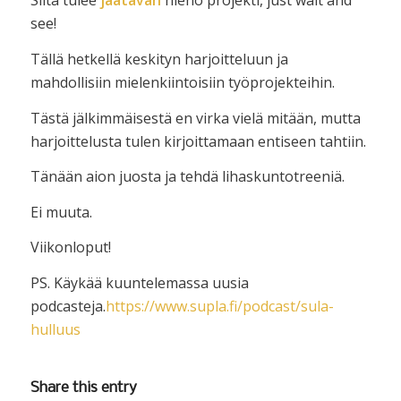
Siitä tulee
jäätävän
hieno projekti, just wait and
see!
Tällä hetkellä keskityn harjoitteluun ja
mahdollisiin mielenkiintoisiin työprojekteihin.
Tästä jälkimmäisestä en virka vielä mitään, mutta
harjoittelusta tulen kirjoittamaan entiseen tahtiin.
Tänään aion juosta ja tehdä lihaskuntotreeniä.
Ei muuta.
Viikonloput!
PS. Käykää kuuntelemassa uusia
podcasteja.
https://www.supla.fi/podcast/sula-
hulluus
Share this entry