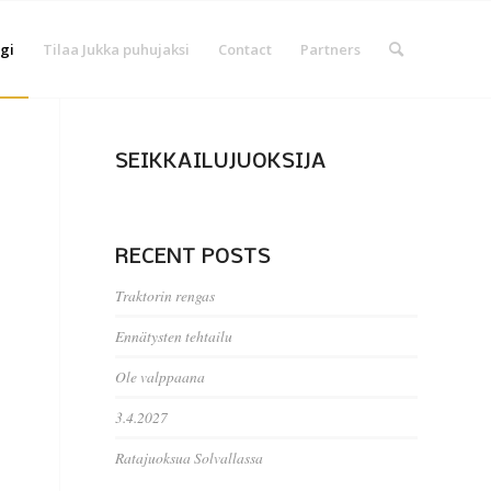
gi
Tilaa Jukka puhujaksi
Contact
Partners
SEIKKAILUJUOKSIJA
RECENT POSTS
Traktorin rengas
Ennätysten tehtailu
Ole valppaana
3.4.2027
Ratajuoksua Solvallassa