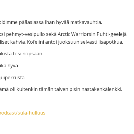
pidimme pääasiassa ihan hyvää matkavauhtia.
yksi pehmyt-vesipullo sekä Arctic Warriorsin Puhti-geelejä.
set kahvia. Kofeiini antoi juoksuun selvästi lisäpotkua.
kistä tosi nopsaan.
ika hyvä.
juiperrusta.
ämä oli kuitenkin tämän talven pisin nastakenkälenkki.
/podcast/sula-hulluus