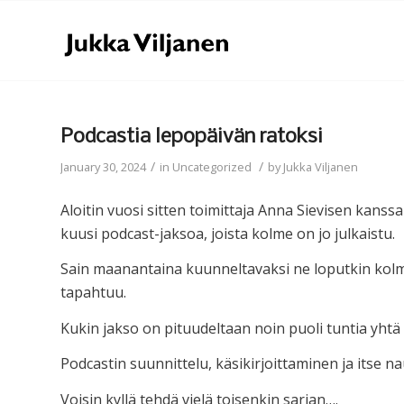
Podcastia lepopäivän ratoksi
/
/
January 30, 2024
in
Uncategorized
by
Jukka Viljanen
Aloitin vuosi sitten toimittaja Anna Sievisen kans
kuusi podcast-jaksoa, joista kolme on jo julkaistu.
Sain maanantaina kuunneltavaksi ne loputkin kolme
tapahtuu.
Kukin jakso on pituudeltaan noin puoli tuntia yht
Podcastin suunnittelu, käsikirjoittaminen ja itse 
Voisin kyllä tehdä vielä toisenkin sarjan….