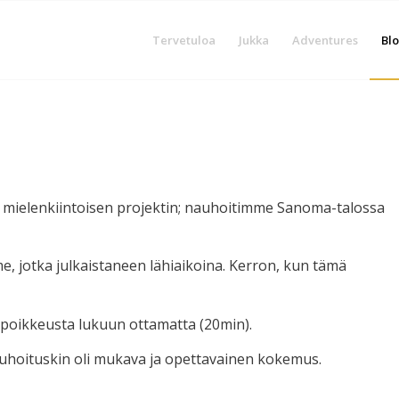
Tervetuloa
Jukka
Adventures
Blo
sa mielenkiintoisen projektin; nauhoitimme Sanoma-talossa
, jotka julkaistaneen lähiaikoina. Kerron, kun tämä
ä poikkeusta lukuun ottamatta (20min).
nauhoituskin oli mukava ja opettavainen kokemus.