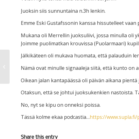
Juoksin siis sunnuntaina n.3h lenkin.
Emme Eski Gustafssonin kanssa hissutelleet vaan 
Mukana oli Merrellin juoksuliivi, jossa minulla oli 
Joimme puolimatkan krouvissa (Puolarmaari) kupilli
Jälkikäteen oli mukava huomata, että palauduin len
Metsässä ja maantiellä
Nämä ovat minulle signaaleja siitä, että kunto on a
Oikean jalan kantapäässä oli päivän aikana pientä 
Otaksun, että se johtui juoksukenkien nastoista. T
No, nyt se kipu on onneksi poissa.
Tässä kolme ekaa podcastia…
https://www.supla.fi
Share this entry