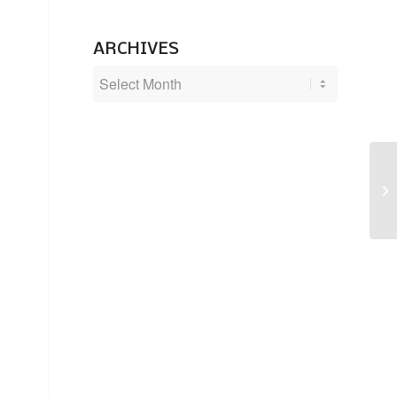
ARCHIVES
2.