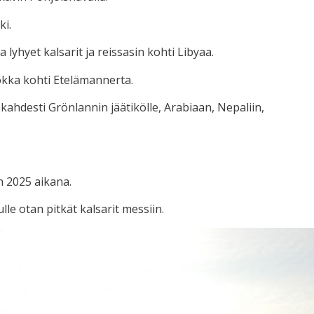
ki.
 lyhyet kalsarit ja reissasin kohti Libyaa.
okka kohti Etelämannerta.
ahdesti Grönlannin jäätikölle, Arabiaan, Nepaliin,
n 2025 aikana.
lle otan pitkät kalsarit messiin.