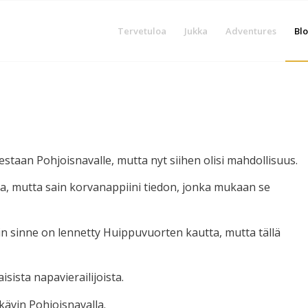
Tervetuloa
Jukka
Adventures
Blo
staan Pohjoisnavalle, mutta nyt siihen olisi mahdollisuus.
na, mutta sain korvanappiini tiedon, jonka mukaan se
n sinne on lennetty Huippuvuorten kautta, mutta tällä
isista napavierailijoista.
kävin Pohjoisnavalla.