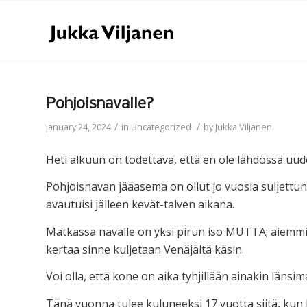
Pohjoisnavalle?
/
/
January 24, 2024
in
Uncategorized
by
Jukka Viljanen
Heti alkuun on todettava, että en ole lähdössä uude
Pohjoisnavan jääasema on ollut jo vuosia suljettu
avautuisi jälleen kevät-talven aikana.
Matkassa navalle on yksi pirun iso MUTTA; aiemmi
kertaa sinne kuljetaan Venäjältä käsin.
Voi olla, että kone on aika tyhjillään ainakin länsima
Tänä vuonna tulee kuluneeksi 17 vuotta siitä, kun 