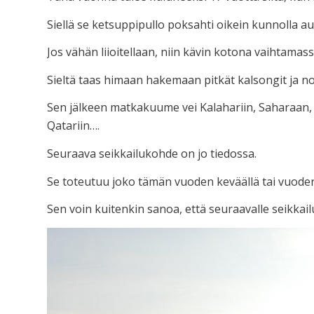
Siellä se ketsuppipullo poksahti oikein kunnolla au
Jos vähän liioitellaan, niin kävin kotona vaihtamassa
Sieltä taas himaan hakemaan pitkät kalsongit ja n
Sen jälkeen matkakuume vei Kalahariin, Saharaan, k
Qatariin….
Seuraava seikkailukohde on jo tiedossa.
Se toteutuu joko tämän vuoden keväällä tai vuode
Sen voin kuitenkin sanoa, että seuraavalle seikkailu