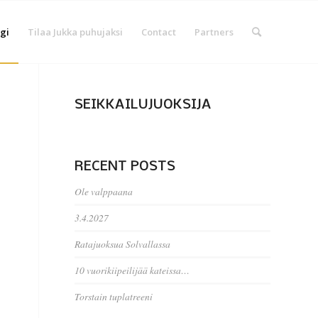
gi
Tilaa Jukka puhujaksi
Contact
Partners
SEIKKAILUJUOKSIJA
RECENT POSTS
Ole valppaana
3.4.2027
Ratajuoksua Solvallassa
10 vuorikiipeilijää kateissa…
Torstain tuplatreeni