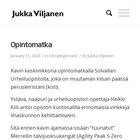
Opintomatka
/
/
January 11, 2024
in
Uncategorized
by
Jukka Viljanen
Kävin keskiviikkona opintomatkalla Solvallan
Urheiluopistolla, joka on muutaman kilsan päässä
perusleiristäni (koti).
Ystävä, naapuri ja urheiluopiston opettaja Heikki
Kiili antoi opiston kuntosalilla erinomaisia vinkkejä
lihaskunnon kehittämiseen.
Sitä ennen kävin ajamassa sisään “tuunatut”
Merrellin talvijuoksukengät (Agility Peak 5 Zero