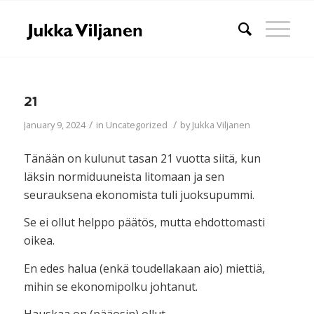
21
/
/
January 9, 2024
in
Uncategorized
by
Jukka Viljanen
Tänään on kulunut tasan 21 vuotta siitä, kun
läksin normiduuneista litomaan ja sen
seurauksena ekonomista tuli juoksupummi.
Se ei ollut helppo päätös, mutta ehdottomasti
oikea.
En edes halua (enkä toudellakaan aio) miettiä,
mihin se ekonomipolku johtanut.