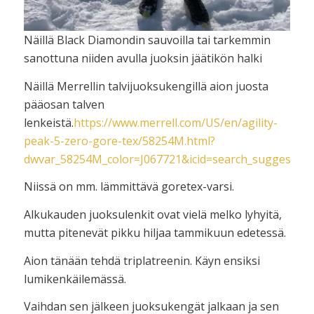
Näillä Black Diamondin sauvoilla tai tarkemmin
sanottuna niiden avulla juoksin jäätikön halki
Näillä Merrellin talvijuoksukengillä aion juosta
pääosan talven
lenkeistä.
https://www.merrell.com/US/en/agility-
peak-5-zero-gore-tex/58254M.html?
dwvar_58254M_color=J067721&icid=search_suggested_
Niissä on mm. lämmittävä goretex-varsi.
Alkukauden juoksulenkit ovat vielä melko lyhyitä,
mutta pitenevät pikku hiljaa tammikuun edetessä.
Aion tänään tehdä triplatreenin. Käyn ensiksi
lumikenkäilemässä.
Vaihdan sen jälkeen juoksukengät jalkaan ja sen