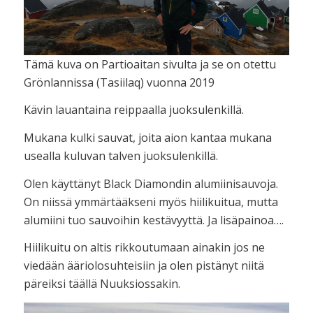
Tämä kuva on Partioaitan sivulta ja se on otettu
Grönlannissa (Tasiilaq) vuonna 2019
Kävin lauantaina reippaalla juoksulenkillä.
Mukana kulki sauvat, joita aion kantaa mukana
usealla kuluvan talven juoksulenkillä.
Olen käyttänyt Black Diamondin alumiinisauvoja.
On niissä ymmärtääkseni myös hiilikuitua, mutta
alumiini tuo sauvoihin kestävyyttä. Ja lisäpainoa….
Hiilikuitu on altis rikkoutumaan ainakin jos ne
viedään ääriolosuhteisiin ja olen pistänyt niitä
päreiksi täällä Nuuksiossakin.