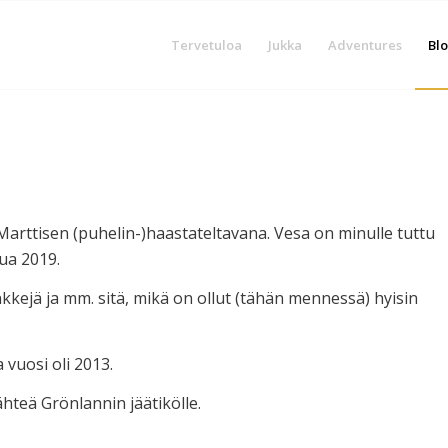
Tervetuloa
Jukka
Adventures
Blo
sa Marttisen (puhelin-)haastateltavana. Vesa on minulle tuttu
ua 2019.
kkejä ja mm. sitä, mikä on ollut (tähän mennessä) hyisin
 vuosi oli 2013.
ähteä Grönlannin jäätikölle.