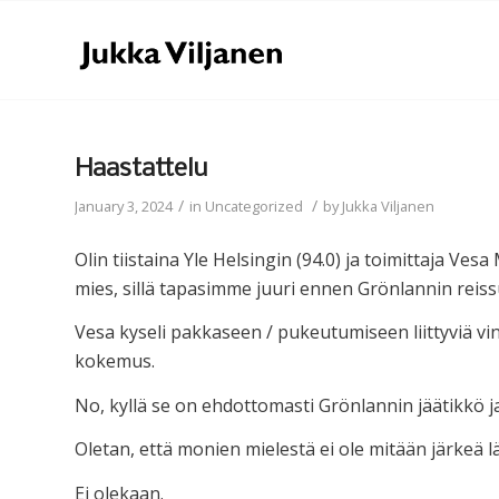
Haastattelu
/
/
January 3, 2024
in
Uncategorized
by
Jukka Viljanen
Olin tiistaina Yle Helsingin (94.0) ja toimittaja Ve
mies, sillä tapasimme juuri ennen Grönlannin reiss
Vesa kyseli pakkaseen / pukeutumiseen liittyviä vin
kokemus.
No, kyllä se on ehdottomasti Grönlannin jäätikkö ja
Oletan, että monien mielestä ei ole mitään järkeä l
Ei olekaan.