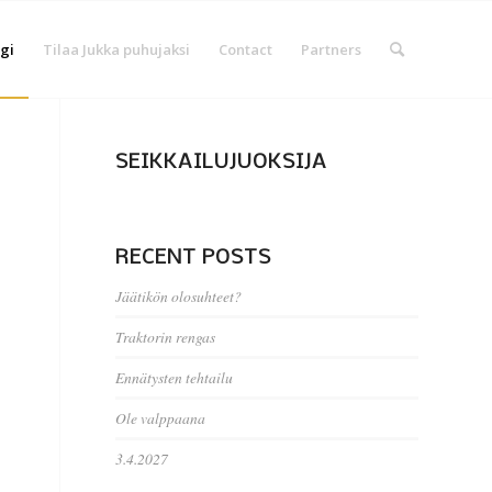
gi
Tilaa Jukka puhujaksi
Contact
Partners
SEIKKAILUJUOKSIJA
RECENT POSTS
Jäätikön olosuhteet?
Traktorin rengas
Ennätysten tehtailu
Ole valppaana
3.4.2027