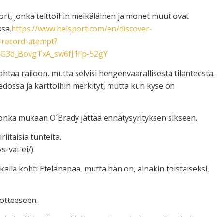
ort, jonka telttoihin meikäläinen ja monet muut ovat
sa.
https://www.helsport.com/en/discover-
d-record-atempt?
gG3d_BovgTxA_sw6fJ1Fp-52gY
ahtaa railoon, mutta selvisi hengenvaarallisesta tilanteesta.
iedossa ja karttoihin merkityt, mutta kun kyse on
 jonka mukaan O´Brady jättää ennätysyrityksen sikseen.
iitaisia tunteita.
s-vai-ei/)
tkalla kohti Etelänapaa, mutta hän on, ainakin toistaiseksi,
 otteeseen.