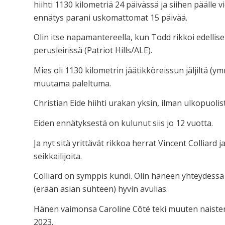
hiihti 1130 kilometriä 24 päivässä ja siihen päälle 
ennätys parani uskomattomat 15 päivää.
Olin itse napamantereella, kun Todd rikkoi edell
perusleirissä (Patriot Hills/ALE).
Mies oli 1130 kilometrin jäätikköreissun jäljiltä (y
muutama paleltuma.
Christian Eide hiihti urakan yksin, ilman ulkopuoli
Eiden ennätyksestä on kulunut siis jo 12 vuotta.
Ja nyt sitä yrittävät rikkoa herrat Vincent Colliard
seikkailijoita.
Colliard on symppis kundi. Olin häneen yhteydessä 
(erään asian suhteen) hyvin avulias.
Hänen vaimonsa Caroline Côté teki muuten naist
2023.