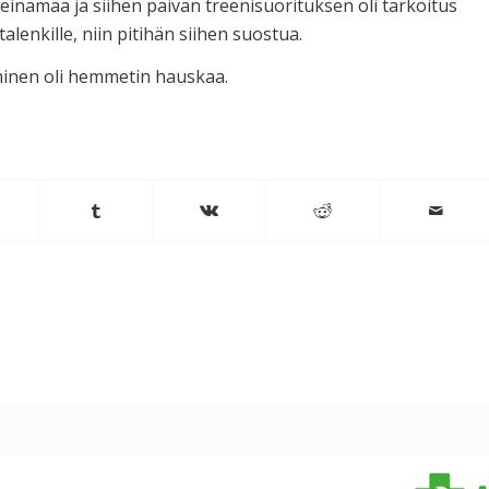
inämää ja siihen päivän treenisuorituksen oli tarkoitus
alenkille, niin pitihän siihen suostua.
aminen oli hemmetin hauskaa.