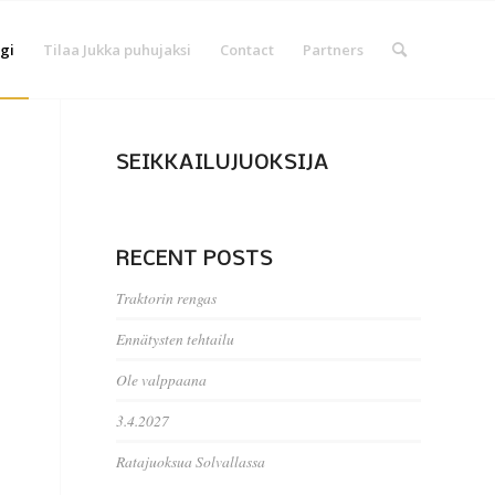
gi
Tilaa Jukka puhujaksi
Contact
Partners
SEIKKAILUJUOKSIJA
RECENT POSTS
Traktorin rengas
Ennätysten tehtailu
Ole valppaana
3.4.2027
Ratajuoksua Solvallassa