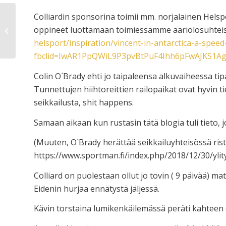
Colliardin sponsorina toimii mm. norjalainen Helsp
oppineet luottamaan toimiessamme ääriolosuhteis
Muutama kuva treeneistä
helsport/inspiration/vincent-in-antarctica-a-spee
fbclid=IwAR1PpQWiL9P3pvBtPuF4Ihh6pFwAJKS1A
Colin O´Brady ehti jo taipaleensa alkuvaiheessa tip
Tunnettujen hiihtoreittien railopaikat ovat hyvin t
seikkailusta, shit happens.
Samaan aikaan kun rustasin tätä blogia tuli tieto,
(Muuten, O´Brady herättää seikkailuyhteisössä ristir
https://www.sportman.fi/index.php/2018/12/30/ylity
Colliard on puolestaan ollut jo tovin ( 9 päivää) ma
Eidenin hurjaa ennätystä jäljessä.
Kävin torstaina lumikenkäilemässä peräti kahteen