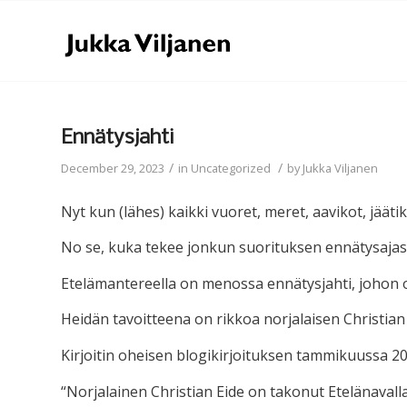
Ennätysjahti
/
/
December 29, 2023
in
Uncategorized
by
Jukka Viljanen
Nyt kun (lähes) kaikki vuoret, meret, aavikot, jäätikö
No se, kuka tekee jonkun suorituksen ennätysajas
Etelämantereella on menossa ennätysjahti, johon o
Heidän tavoitteena on rikkoa norjalaisen Christian
Kirjoitin oheisen blogikirjoituksen tammikuussa 20
“Norjalainen Christian Eide on takonut Etelänavalla