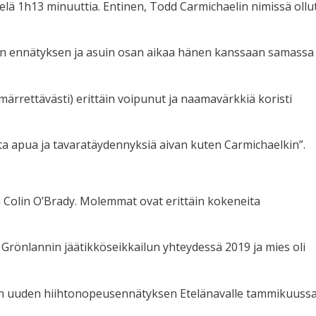
vielä 1h13 minuuttia. Entinen, Todd Carmichaelin nimissä ollu
isen ennätyksen ja asuin osan aikaa hänen kanssaan samassa
mmärrettävästi) erittäin voipunut ja naamavärkkiä koristi
sta apua ja tavaratäydennyksiä aivan kuten Carmichaelkin”.
 ja Colin O’Brady. Molemmat ovat erittäin kokeneita
Grönlannin jäätikköseikkailun yhteydessä 2019 ja mies oli
en uuden hiihtonopeusennätyksen Etelänavalle tammikuuss