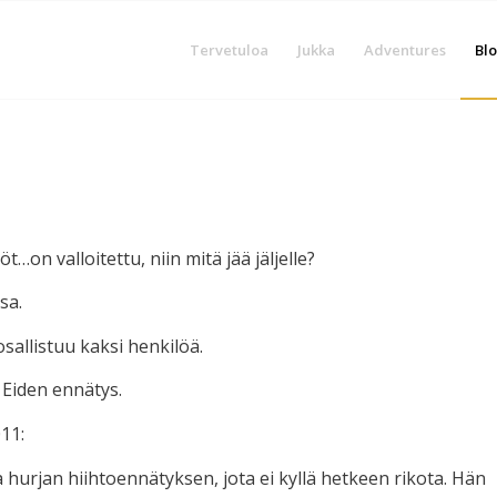
Tervetuloa
Jukka
Adventures
Blo
t…on valloitettu, niin mitä jää jäljelle?
sa.
sallistuu kaksi henkilöä.
 Eiden ennätys.
11:
 hurjan hiihtoennätyksen, jota ei kyllä hetkeen rikota. Hän