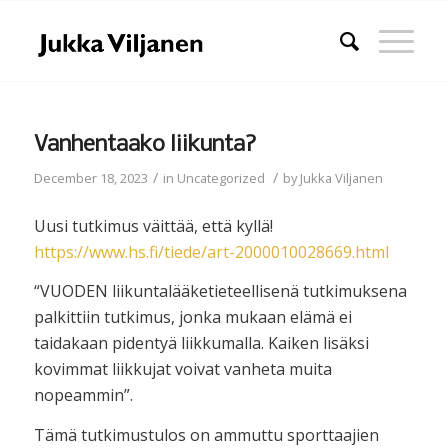
Vanhentaako liikunta?
/
/
December 18, 2023
in
Uncategorized
by
Jukka Viljanen
Uusi tutkimus väittää, että kyllä!
https://www.hs.fi/tiede/art-2000010028669.html
“VUODEN liikunta­lääketieteellisenä tutkimuksena
palkittiin tutkimus, jonka mukaan elämä ei
taidakaan pidentyä liikkumalla. Kaiken lisäksi
kovimmat liikkujat voivat vanheta muita
nopeammin”.
Tämä tutkimustulos on ammuttu sporttaajien