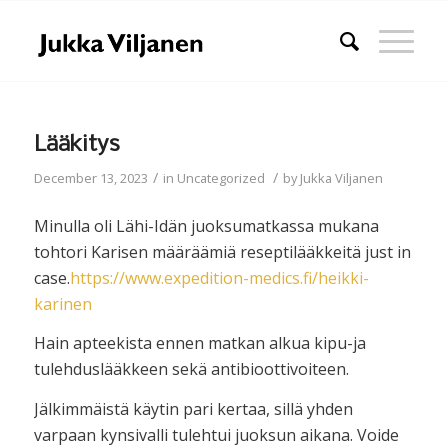
Lääkitys
/
/
December 13, 2023
in
Uncategorized
by
Jukka Viljanen
Minulla oli Lähi-Idän juoksumatkassa mukana
tohtori Karisen määräämiä reseptilääkkeitä just in
case.
https://www.expedition-medics.fi/heikki-
karinen
Hain apteekista ennen matkan alkua kipu-ja
tulehduslääkkeen sekä antibioottivoiteen.
Jälkimmäistä käytin pari kertaa, sillä yhden
varpaan kynsivalli tulehtui juoksun aikana. Voide