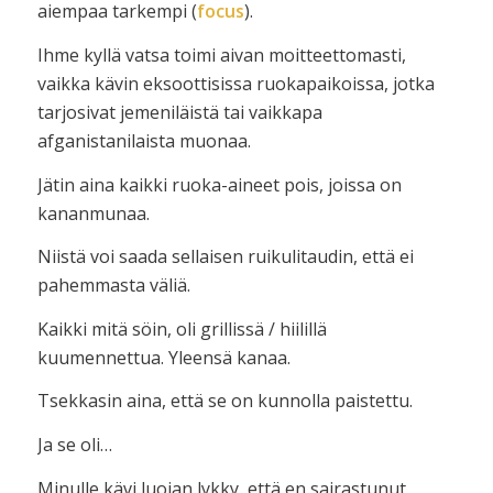
aiempaa tarkempi (
focus
).
Ihme kyllä vatsa toimi aivan moitteettomasti,
vaikka kävin eksoottisissa ruokapaikoissa, jotka
tarjosivat jemeniläistä tai vaikkapa
afganistanilaista muonaa.
Jätin aina kaikki ruoka-aineet pois, joissa on
kananmunaa.
Niistä voi saada sellaisen ruikulitaudin, että ei
pahemmasta väliä.
Kaikki mitä söin, oli grillissä / hiilillä
kuumennettua. Yleensä kanaa.
Tsekkasin aina, että se on kunnolla paistettu.
Ja se oli…
Minulle kävi luojan lykky, että en sairastunut