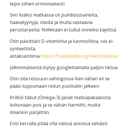
tepsi siihen erinomaisesti.
Sen lisäksi matkassa oli puhdistusaineita,
haavatyynyjä, siteitä ja muita vastaavia
perustarpeita. Niillekään ei tullut onneksi käyttöä.
Otin päivittäin D-vitamiinia ja luonnollista, siis ei-
synteettistä,
astaksantiinia.
https://fi.wikipedia.org/wiki/Astaksantiini
Jälkimmäisestä löytyy googlettamalla paljon tietoa.
Otin sitä reissuun vahingossa liian vähän eli se
pääsi loppumaan reilun puolivälin jälkeen.
Krilloil-tabut (Omega-3) jäivät matkapakaasista
kokonaan pois ja se vähän harmitti, mutta
ilmankin pärjättiin.
Ensi kerralla pitää olla näissä asioissa selvästi