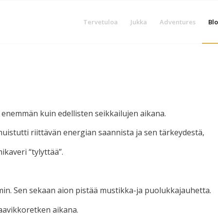
Tervetuloa
Jukka
Adventures
Blo
ä enemmän kuin edellisten seikkailujen aikana.
uistutti riittävän energian saannista ja sen tärkeydestä,
ikaveri “tylyttää”.
n. Sen sekaan aion pistää mustikka-ja puolukkajauhetta.
 aavikkoretken aikana.