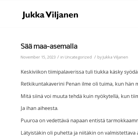
Sää maa-asemalla
/
/
November 15, 2023
in
Uncategorized
by
Jukka Viljanen
Keskiviikon tiimipalaverissa tuli tiukka käsky syöd
Retkikuntakaverini Penan ilme oli tuima, kun hän m
Mitä siinä voi muuta tehdä kuin nyökytellä, kun tiim
Ja ihan aiheesta.
Puuroa on vedettävä napaan entistä tarmokkaammi
Lätyistäkin oli puhetta ja niitäkin on valmistettava