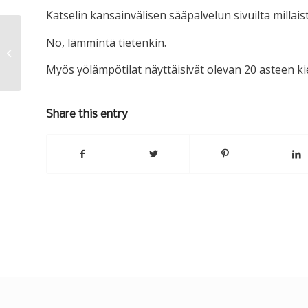
Katselin kansainvälisen sääpalvelun sivuilta millais
No, lämmintä tietenkin.
Tiistain arktinen salitreeni
Myös yölämpötilat näyttäisivät olevan 20 asteen kie
Share this entry