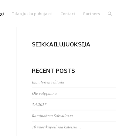
gi
Tilaa Jukka puhujaksi
Contact
Partners
SEIKKAILUJUOKSIJA
RECENT POSTS
Ennätysten tehtailu
Ole valppaana
3.4.2027
Ratajuoksua Solvallassa
10 vuorikiipeilijää kateissa…