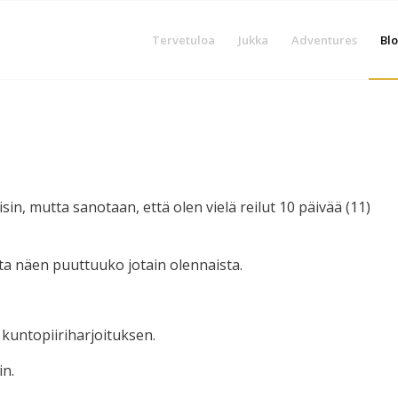
Tervetuloa
Jukka
Adventures
Blo
in, mutta sanotaan, että olen vielä reilut 10 päivää (11)
tta näen puuttuuko jotain olennaista.
kuntopiiriharjoituksen.
in.