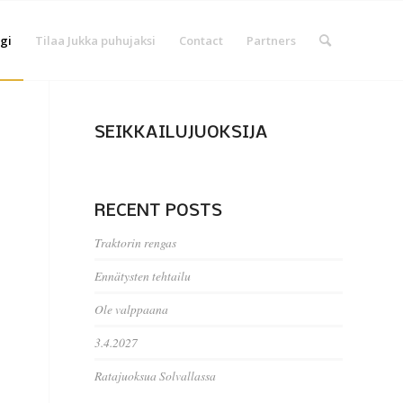
gi
Tilaa Jukka puhujaksi
Contact
Partners
SEIKKAILUJUOKSIJA
RECENT POSTS
Traktorin rengas
Ennätysten tehtailu
Ole valppaana
3.4.2027
Ratajuoksua Solvallassa