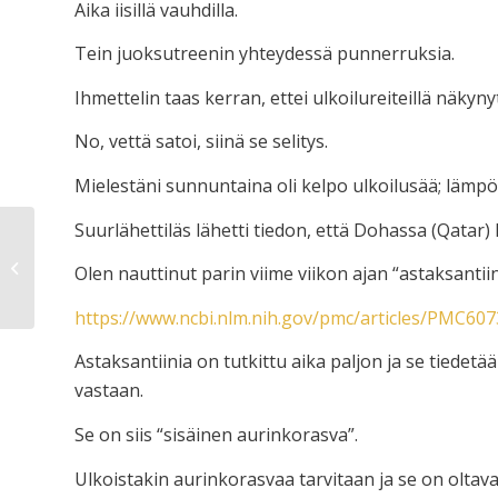
Aika iisillä vauhdilla.
Tein juoksutreenin yhteydessä punnerruksia.
Ihmettelin taas kerran, ettei ulkoilureiteillä näky
No, vettä satoi, siinä se selitys.
Mielestäni sunnuntaina oli kelpo ulkoilusää; lämpö
Suurlähettiläs lähetti tiedon, että Dohassa (Qatar) 
12
Olen nauttinut parin viime viikon ajan “astaksantii
https://www.ncbi.nlm.nih.gov/pmc/articles/PMC60
Astaksantiinia on tutkittu aika paljon ja se tiedetää
vastaan.
Se on siis “sisäinen aurinkorasva”.
Ulkoistakin aurinkorasvaa tarvitaan ja se on oltava