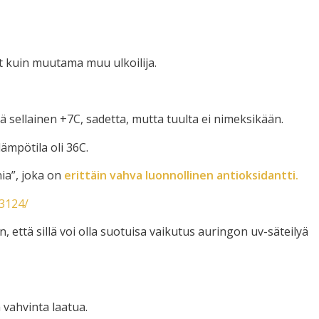
nyt kuin muutama muu ulkoilija.
ä sellainen +7C, sadetta, mutta tuulta ei nimeksikään.
lämpötila oli 36C.
nia”, joka on
erittäin vahva luonnollinen antioksidantti.
73124/
n, että sillä voi olla suotuisa vaikutus auringon uv-säteilyä
 vahvinta laatua.