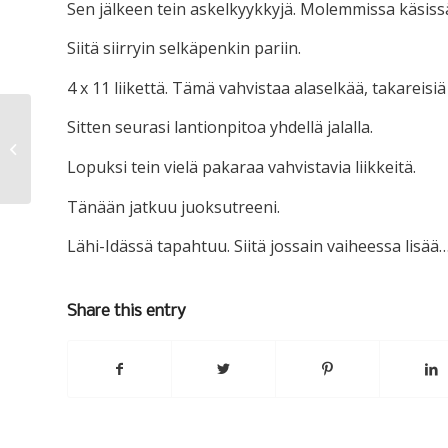
Sen jälkeen tein askelkyykkyjä. Molemmissa käsissä
Siitä siirryin selkäpenkin pariin.
4 x 11 liikettä. Tämä vahvistaa alaselkää, takareisiä 
Sitten seurasi lantionpitoa yhdellä jalalla.
Valaistunut…
Lopuksi tein vielä pakaraa vahvistavia liikkeitä.
Tänään jatkuu juoksutreeni.
Lähi-Idässä tapahtuu. Siitä jossain vaiheessa lisää…
Share this entry