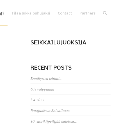
gi
Tilaa Jukka puhujaksi
Contact
Partners
SEIKKAILUJUOKSIJA
RECENT POSTS
Ennätysten tehtailu
Ole valppaana
3.4.2027
Ratajuoksua Solvallassa
10 vuorikiipeilijää kateissa…