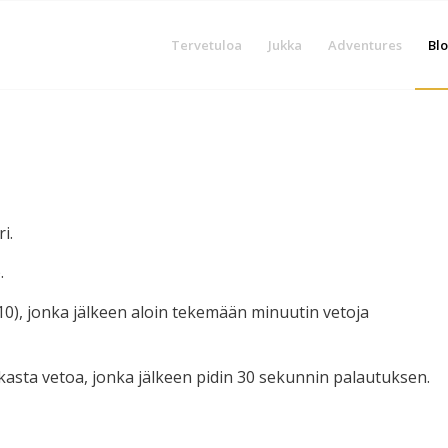
Tervetuloa
Jukka
Adventures
Blo
i.
.
10), jonka jälkeen aloin tekemään minuutin vetoja
kasta vetoa, jonka jälkeen pidin 30 sekunnin palautuksen.