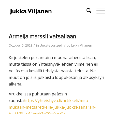
Armeija marssii vatsallaan
/
/
October 5, 2023
in
Uncategorized
by
Jukka Viljanen
Kirjoittelen perjantaina muona-aiheesta lisää,
mutta tässä on Yhteishyvä-lehden viimeinen eli
neljäs osa kesällä tehdystä haastattelusta. Ne
muut on jo siis julkaistu loppukesän ja alkusyksyn
aikana.
Artikkelissa puhutaan pääosin
ruoasta
https://yhteishyva.fi/artikkeli/mita-
mukaan-metsaretkelle-jukka-juoksi-saharan-
hal/1f5LtrWihsxKfxG0w0wyGr