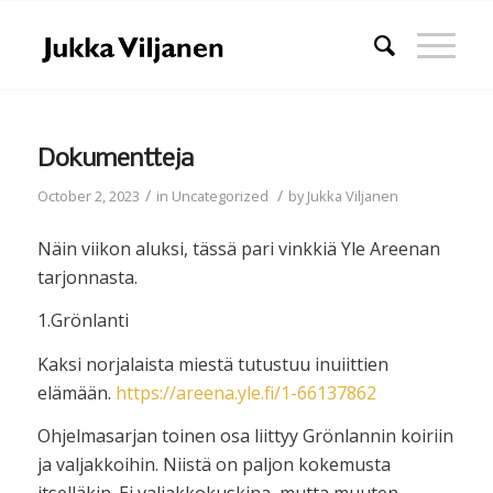
Dokumentteja
/
/
October 2, 2023
in
Uncategorized
by
Jukka Viljanen
Näin viikon aluksi, tässä pari vinkkiä Yle Areenan
tarjonnasta.
1.Grönlanti
Kaksi norjalaista miestä tutustuu inuiittien
elämään.
https://areena.yle.fi/1-66137862
Ohjelmasarjan toinen osa liittyy Grönlannin koiriin
ja valjakkoihin. Niistä on paljon kokemusta