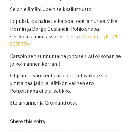
Se on elämäni upein seikkailumuisto.
Lopuksi, jos haluatte katsoa todella hurjaa Mike
Hornin ja Borge Ouslandin Pohjoisnapa-
seikkailua, niin tässä se on.
https://areena.yle.fi/1-
50787794
Katsoin sen sunnuntaina jo toisen vai olikohan se
jo kolmannen kerran-)
Ohjelman suomentajalla on ollut vaikeuksia
ymmärtää jään ja jäätikön välinen ero.
Pohjoisnapa ei ole jäätikkö.
Etelämanner ja Grönlanti ovat.
Share this entry