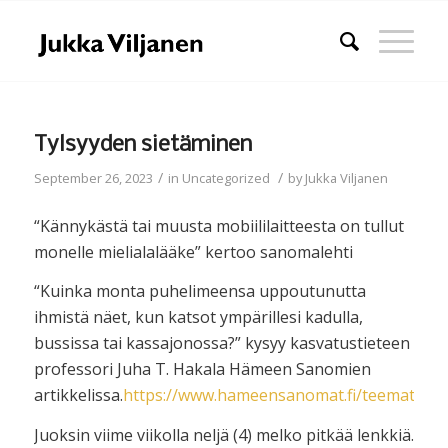
Tylsyyden sietäminen
/
/
September 26, 2023
in
Uncategorized
by
Jukka Viljanen
“Kännykästä tai muusta mobiililaitteesta on tullut
monelle mielialalääke” kertoo sanomalehti
“Kuinka monta puhelimeensa uppoutunutta
ihmistä näet, kun katsot ympärillesi kadulla,
bussissa tai kassajonossa?” kysyy kasvatustieteen
professori Juha T. Hakala Hämeen Sanomien
artikkelissa.
https://www.hameensanomat.fi/teemat/52
Juoksin viime viikolla neljä (4) melko pitkää lenkkiä.