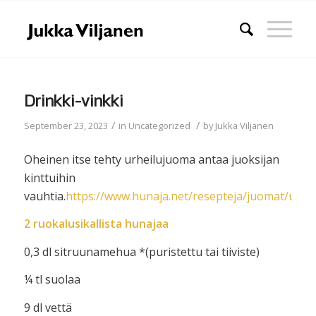
Drinkki-vinkki
/
/
September 23, 2023
in
Uncategorized
by
Jukka Viljanen
Oheinen itse tehty urheilujuoma antaa juoksijan
kinttuihin
vauhtia.
https://www.hunaja.net/resepteja/juomat/urhe
2 ruokalusikallista hunajaa
0,3 dl sitruunamehua *(puristettu tai tiiviste)
¼ tl suolaa
9 dl vettä