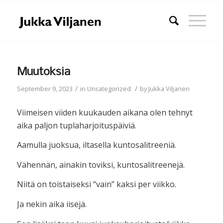
Muutoksia
/
/
September 9, 2023
in
Uncategorized
by
Jukka Viljanen
Viimeisen viiden kuukauden aikana olen tehnyt
aika paljon tuplaharjoituspäiviä.
Aamulla juoksua, iltasella kuntosalitreeniä.
Vähennän, ainakin toviksi, kuntosalitreenejä.
Niitä on toistaiseksi “vain” kaksi per viikko.
Ja nekin aika iisejä.