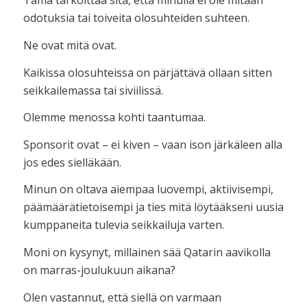
Tämä tarkoittaa sitä, että minulla ei ole mitään
odotuksia tai toiveita olosuhteiden suhteen.
Ne ovat mitä ovat.
Kaikissa olosuhteissa on pärjättävä ollaan sitten
seikkailemassa tai siviilissä.
Olemme menossa kohti taantumaa.
Sponsorit ovat – ei kiven – vaan ison järkäleen alla
jos edes sielläkään.
Minun on oltava aiempaa luovempi, aktiivisempi,
päämäärätietoisempi ja ties mitä löytääkseni uusia
kumppaneita tulevia seikkailuja varten.
Moni on kysynyt, millainen sää Qatarin aavikolla
on marras-joulukuun aikana?
Olen vastannut, että siellä on varmaan