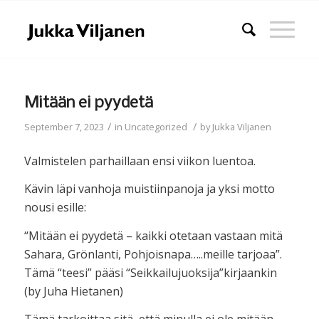
Mitään ei pyydetä
/
/
September 7, 2023
in
Uncategorized
by
Jukka Viljanen
Valmistelen parhaillaan ensi viikon luentoa.
Kävin läpi vanhoja muistiinpanoja ja yksi motto
nousi esille:
“Mitään ei pyydetä – kaikki otetaan vastaan mitä
Sahara, Grönlanti, Pohjoisnapa…..meille tarjoaa”.
Tämä “teesi” pääsi “Seikkailujuoksija”kirjaankin
(by Juha Hietanen)