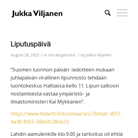
Liputuspäivä
/
/
August 26, 2023
in
Uncategorized
by
Jukka Viljanen
“Suomen luonnon päivän
t
iedotteen mukaan
juhlapäivän virallinen lipunnosto tehdään
luontokeskus Haltiassa kello 11. Lipun salkoon
nostamisesta vastaa ympäristö- ja
ilmastoministeri Kai Mykkänen”.
https://www.iltalehti.fi/kotimaa/a/cc7bfda0-45f3-
4a38-8055-58b6fc28bb33
Lähdin aamulenkille klo.9.00 ja tarkoitus oli ehtiä