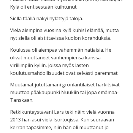
Kylä oli entisestään kuihtunut.
Siellä täällä näkyi hylättyjä taloja.
Vielä aiempina vuosina kylä kuhisi elämää, mutta
nyt siellä oli aistittavissa kuolon korahduksia.
Koulussa oli aiempaa vähemmän natiaisia. He
olivat muuttaneet vanhempiensa kanssa
viriilimpiin kyliin, joissa myös lasten
koulutusmahdollisuudet ovat selvästi paremmat.
Muutamat jututtamani grönlantilaiset harkitsivat
muuttoa pääkaupunki Nuukiin tai jopa emämaa-
Tanskaan.
Retkikuntaystäväni Lars teki näin; vielä vuonna
2013 hän asui vielä Isortoqissa. Kun seuraavan
kerran tapasimme, niin hän oli muuttanut jo