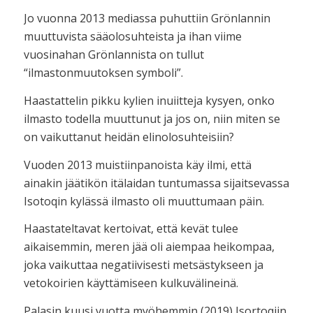
Jo vuonna 2013 mediassa puhuttiin Grönlannin
muuttuvista sääolosuhteista ja ihan viime
vuosinahan Grönlannista on tullut
“ilmastonmuutoksen symboli”.
Haastattelin pikku kylien inuiitteja kysyen, onko
ilmasto todella muuttunut ja jos on, niin miten se
on vaikuttanut heidän elinolosuhteisiin?
Vuoden 2013 muistiinpanoista käy ilmi, että
ainakin jäätikön itälaidan tuntumassa sijaitsevassa
Isotoqin kylässä ilmasto oli muuttumaan päin.
Haastateltavat kertoivat, että kevät tulee
aikaisemmin, meren jää oli aiempaa heikompaa,
joka vaikuttaa negatiivisesti metsästykseen ja
vetokoirien käyttämiseen kulkuvälineinä.
Palasin kuusi vuotta myöhemmin (2019) Isortoqiin.