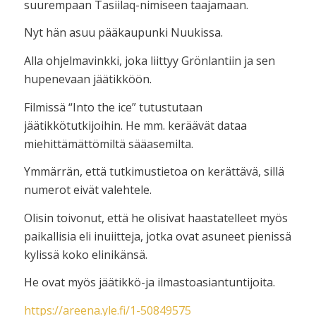
suurempaan Tasiilaq-nimiseen taajamaan.
Nyt hän asuu pääkaupunki Nuukissa.
Alla ohjelmavinkki, joka liittyy Grönlantiin ja sen
hupenevaan jäätikköön.
Filmissä “Into the ice” tutustutaan
jäätikkötutkijoihin. He mm. keräävät dataa
miehittämättömiltä sääasemilta.
Ymmärrän, että tutkimustietoa on kerättävä, sillä
numerot eivät valehtele.
Olisin toivonut, että he olisivat haastatelleet myös
paikallisia eli inuiitteja, jotka ovat asuneet pienissä
kylissä koko elinikänsä.
He ovat myös jäätikkö-ja ilmastoasiantuntijoita.
https://areena.yle.fi/1-50849575