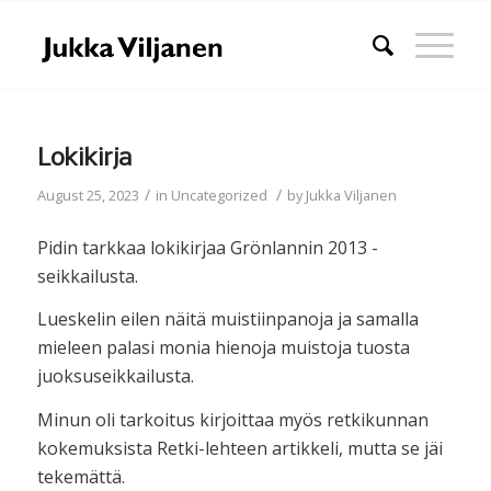
Lokikirja
/
/
August 25, 2023
in
Uncategorized
by
Jukka Viljanen
Pidin tarkkaa lokikirjaa Grönlannin 2013 -
seikkailusta.
Lueskelin eilen näitä muistiinpanoja ja samalla
mieleen palasi monia hienoja muistoja tuosta
juoksuseikkailusta.
Minun oli tarkoitus kirjoittaa myös retkikunnan
kokemuksista Retki-lehteen artikkeli, mutta se jäi
tekemättä.