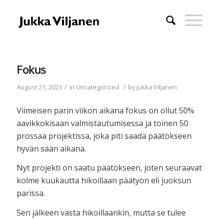
Fokus
/
/
August 21, 2023
in
Uncategorized
by
Jukka Viljanen
Viimeisen parin viikon aikana fokus on ollut 50%
aavikkokisaan valmistautumisessa ja toinen 50
prossaa projektissa, joka piti saada päätökseen
hyvän sään aikana.
Nyt projekti on saatu päätökseen, joten seuraavat
kolme kuukautta hikoillaan päätyön eli juoksun
parissa.
Sen jälkeen vasta hikoillaankin, mutta se tulee