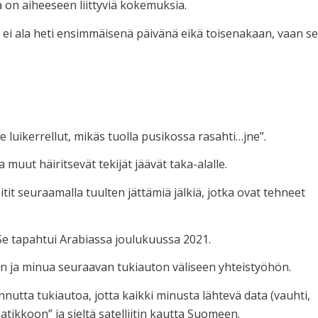
 on aiheeseen liittyviä kokemuksia.
nen ei ala heti ensimmäisenä päivänä eikä toisenakaan, vaan se
luikerrellut, mikäs tuolla pusikossa rasahti…jne”.
 muut häiritsevät tekijät jäävät taka-alalle.
 seuraamalla tuulten jättämiä jälkiä, jotka ovat tehneet
Se tapahtui Arabiassa joulukuussa 2021.
 minun ja minua seuraavan tukiauton väliseen yhteistyöhön.
utta tukiautoa, jotta kaikki minusta lähtevä data (vauhti,
atikkoon” ja sieltä satelliitin kautta Suomeen.