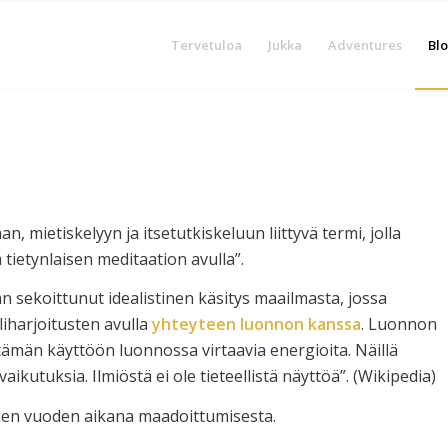
Tervetuloa
Jukka
Adventures
Blo
aan, mietiskelyyn ja itsetutkiskeluun liittyvä termi, jolla
tietynlaisen meditaation avulla”.
sekoittunut idealistinen käsitys maailmasta, jossa
iharjoitusten avulla
yhteyteen luonnon kanssa
. Luonnon
ämän käyttöön luonnossa virtaavia energioita. Näillä
kutuksia. Ilmiöstä ei ole tieteellistä näyttöä”. (Wikipedia)
nen vuoden aikana maadoittumisesta.