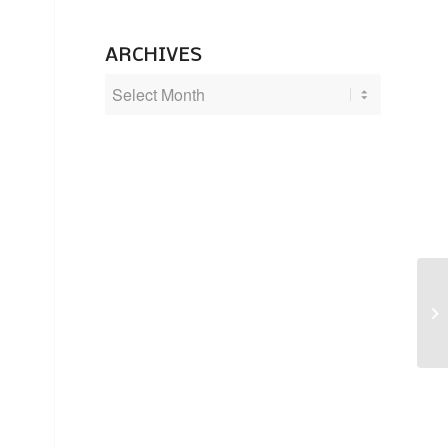
ARCHIVES
Se