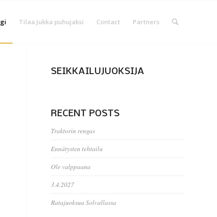
gi
Tilaa Jukka puhujaksi
Contact
Partners
SEIKKAILUJUOKSIJA
RECENT POSTS
Traktorin rengas
Ennätysten tehtailu
Ole valppaana
3.4.2027
Ratajuoksua Solvallassa