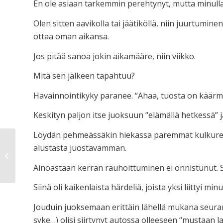
En ole asiaan tarkemmin perehtynyt, mutta minulla
Olen sitten aavikolla tai jäätiköllä, niin juurtumi
ottaa oman aikansa.
Jos pitää sanoa jokin aikamääre, niin viikko.
Mitä sen jälkeen tapahtuu?
Havainnointikyky paranee. “Ahaa, tuosta on käärme 
Keskityn paljon itse juoksuun “elämällä hetkessä” ja
Löydän pehmeässäkin hiekassa paremmat kulkureitit
alustasta juostavamman.
Loppukiri
Ainoastaan kerran rauhoittuminen ei onnistunut. 
Siinä oli kaikenlaista härdeliä, joista yksi liittyi
Jouduin juoksemaan erittäin lähellä mukana seurann
syke…) olisi siirtynyt autossa olleeseen “mustaan la