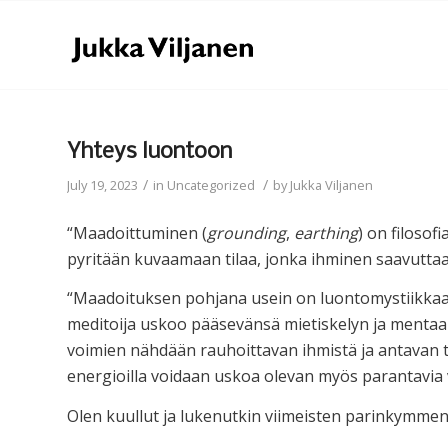
Yhteys luontoon
/
/
July 19, 2023
in
Uncategorized
by
Jukka Viljanen
“Maadoittuminen (
grounding
,
earthing
) on filosofi
pyritään kuvaamaan tilaa, jonka ihminen saavuttaa 
“Maadoituksen pohjana usein on luontomystiikkaan 
meditoija uskoo pääsevänsä mietiskelyn ja mentaal
voimien nähdään rauhoittavan ihmistä ja antavan t
energioilla voidaan uskoa olevan myös parantavia vai
Olen kuullut ja lukenutkin viimeisten parinkymme