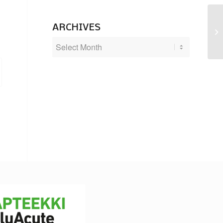
ARCHIVES
Ra