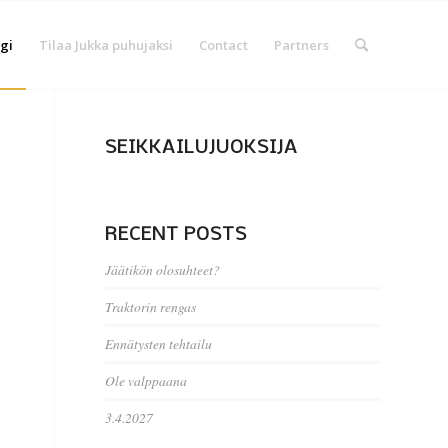
gi
Tilaa Jukka puhujaksi
Contact
Partners
SEIKKAILUJUOKSIJA
RECENT POSTS
Jäätikön olosuhteet?
Traktorin rengas
Ennätysten tehtailu
Ole valppaana
3.4.2027