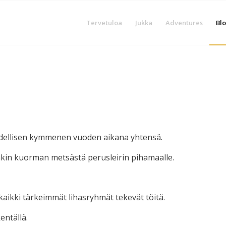
Tervetuloa
Jukka
Adventures
Blo
dellisen kymmenen vuoden aikana yhtensä.
enkin kuorman metsästä perusleirin pihamaalle.
kaikki tärkeimmät lihasryhmät tekevät töitä.
entällä.