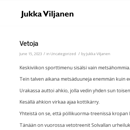
Vetoja
/
/
June 15, 2023
in
Uncategorized
by
Jukka Viljanen
Keskiviikon sporttimenu sisälsi vain metsähommia.
Tein talven aikana metsäduuneja enemmän kuin e
Urakassa auttoi ahkio, jolla vedin yhden sun tois
Kesällä ahkion virkaa ajaa kottikärry.
Yhteistä on se, että pöllikuorma-treenissä kropan 
Tänään on vuorossa vetotreenit Solvallan urheiluk