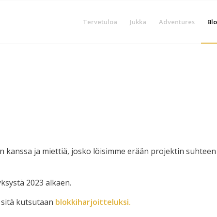
Tervetuloa
Jukka
Adventures
Blo
 kanssa ja miettiä, josko löisimme erään projektin suhteen
yksystä 2023 alkaen.
ä sitä kutsutaan
blokkiharjoitteluksi.