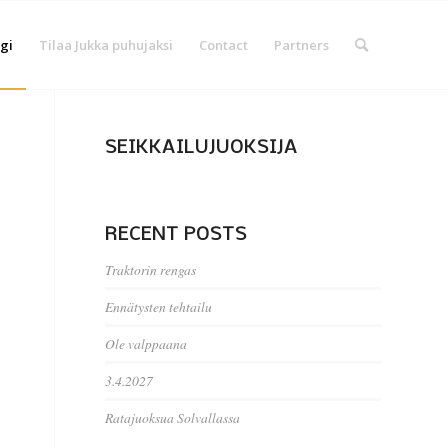
gi
Tilaa Jukka puhujaksi
Contact
Partners
SEIKKAILUJUOKSIJA
RECENT POSTS
Traktorin rengas
Ennätysten tehtailu
Ole valppaana
3.4.2027
Ratajuoksua Solvallassa