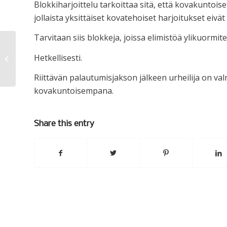
Blokkiharjoittelu tarkoittaa sitä, että kovakuntois
jollaista yksittäiset kovatehoiset harjoitukset eivä
Tarvitaan siis blokkeja, joissa elimistöä ylikuormite
Hetkellisesti.
Luotetuin 4×4
Riittävän palautumisjakson jälkeen urheilija on va
kovakuntoisempana.
Share this entry