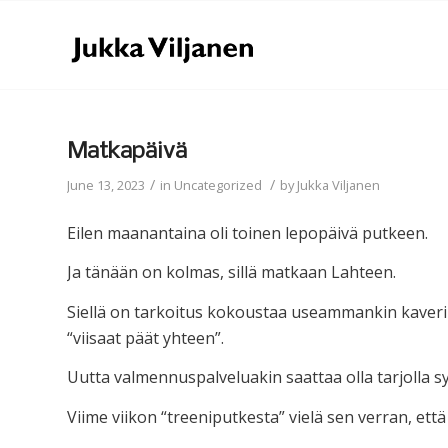
Matkapäivä
/
/
June 13, 2023
in
Uncategorized
by
Jukka Viljanen
Eilen maanantaina oli toinen lepopäivä putkeen.
Ja tänään on kolmas, sillä matkaan Lahteen.
Siellä on tarkoitus kokoustaa useammankin kaverin
“viisaat päät yhteen”.
Uutta valmennuspalveluakin saattaa olla tarjolla s
Viime viikon “treeniputkesta” vielä sen verran, ett