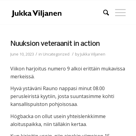
Nuuksion veteraanit in action
/
/
June 10, 2023
in
Uncategorized
by
Jukka Viljanen
Viikon harjoitus numero 9 alkoi erittäin mukavissa
merkeissä.
Hyvä ystäväni Rauno nappasi minut 08.00
perusleiristä kyytiin, josta suuntasimme kohti
kansallispuiston pohjoisosaa.
Högbacka on ollut usein yhteislenkkimme
aloituspaikka, niin tälläkin kertaa.