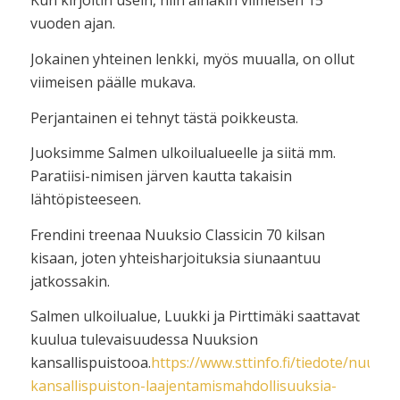
Kun kirjoitin usein, niin ainakin viimeisen 15
vuoden ajan.
Jokainen yhteinen lenkki, myös muualla, on ollut
viimeisen päälle mukava.
Perjantainen ei tehnyt tästä poikkeusta.
Juoksimme Salmen ulkoilualueelle ja siitä mm.
Paratiisi-nimisen järven kautta takaisin
lähtöpisteeseen.
Frendini treenaa Nuuksio Classicin 70 kilsan
kisaan, joten yhteisharjoituksia siunaantuu
jatkossakin.
Salmen ulkoilualue, Luukki ja Pirttimäki saattavat
kuulua tulevaisuudessa Nuuksion
kansallispuistooa.
https://www.sttinfo.fi/tiedote/nuuksi
kansallispuiston-laajentamismahdollisuuksia-