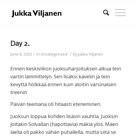
Day 2.
/
/
June 8, 2023
in
Uncategorized
by
Jukka Viljanen
Ennen keskiviikon juoksuharjoituksen alkua tein
vartin lämmittelyn. Sen lisäksi kävelin ja tein
kevyttä hölkkää ennen kuin aloitin varsinaisen
treenin
Päivän teemana oli hitaasti eteneminen.
Juoksun loppua kohden lisäsin vauhtia. Juoksin
joitakin Solvallan (hapottavia) mäkiä ylös. Mäen
laella oli pakko vähän puhallella, mutta siitä se