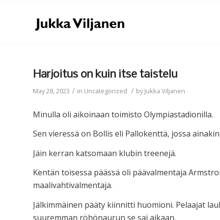
Harjoitus on kuin itse taistelu
/
/
May 28, 2023
in
Uncategorized
by
Jukka Viljanen
Minulla oli aikoinaan toimisto Olympiastadionilla.
Sen vieressä on Bollis eli Pallokenttä, jossa ainakin 
Jäin kerran katsomaan klubin treenejä.
Kentän toisessa päässä oli päävalmentaja Armstro
maalivahtivalmentaja.
Jälkimmäinen pääty kiinnitti huomioni. Pelaajat la
suuremman röhönaurun se sai aikaan.