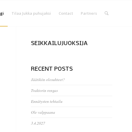
gi
Tilaa Jukka puhujaksi
Contact
Partners
SEIKKAILUJUOKSIJA
RECENT POSTS
Jäätikön olosuhteet?
Traktorin rengas
Ennätysten tehtailu
Ole valppaana
3.4.2027