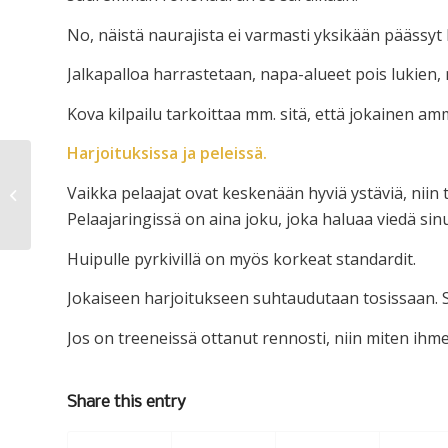
No, näistä naurajista ei varmasti yksikään päässyt 
Jalkapalloa harrastetaan, napa-alueet pois lukien, m
Kova kilpailu tarkoittaa mm. sitä, että jokainen a
Harjoituksissa ja peleissä.
Vaikka pelaajat ovat keskenään hyviä ystäviä, niin ti
Sää (ja mää)
Pelaajaringissä on aina joku, joka haluaa viedä sin
Huipulle pyrkivillä on myös korkeat standardit.
Jokaiseen harjoitukseen suhtaudutaan tosissaan. Se
Jos on treeneissä ottanut rennosti, niin miten ihme
Share this entry