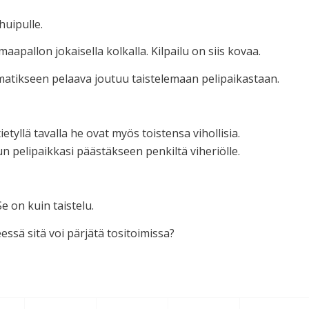
huipulle.
aapallon jokaisella kolkalla. Kilpailu on siis kovaa.
mmatikseen pelaava joutuu taistelemaan pelipaikastaan.
etyllä tavalla he ovat myös toistensa vihollisia.
un pelipaikkasi päästäkseen penkiltä viheriölle.
 on kuin taistelu.
essä sitä voi pärjätä tositoimissa?