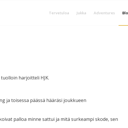
Tervetuloa
Jukka
Adventures
Blo
tuolloin harjoitteli HJK.
ng ja toisessa päässä hääräsi joukkueen
ukoivat palloa minne sattui ja mitä surkeampi skode, sen