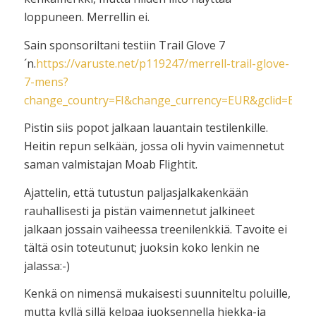
loppuneen. Merrellin ei.
Sain sponsoriltani testiin Trail Glove 7
´n.
https://varuste.net/p119247/merrell-trail-glove-
7-mens?
change_country=FI&change_currency=EUR&gclid=EA
Pistin siis popot jalkaan lauantain testilenkille.
Heitin repun selkään, jossa oli hyvin vaimennetut
saman valmistajan Moab Flightit.
Ajattelin, että tutustun paljasjalkakenkään
rauhallisesti ja pistän vaimennetut jalkineet
jalkaan jossain vaiheessa treenilenkkiä. Tavoite ei
tältä osin toteutunut; juoksin koko lenkin ne
jalassa:-)
Kenkä on nimensä mukaisesti suunniteltu poluille,
mutta kyllä sillä kelpaa juoksennella hiekka-ja