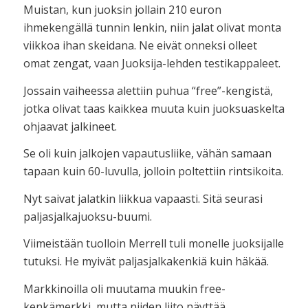
Muistan, kun juoksin jollain 210 euron
ihmekengällä tunnin lenkin, niin jalat olivat monta
viikkoa ihan skeidana. Ne eivät onneksi olleet
omat zengat, vaan Juoksija-lehden testikappaleet.
Jossain vaiheessa alettiin puhua “free”-kengistä,
jotka olivat taas kaikkea muuta kuin juoksuaskelta
ohjaavat jalkineet.
Se oli kuin jalkojen vapautusliike, vähän samaan
tapaan kuin 60-luvulla, jolloin poltettiin rintsikoita.
Nyt saivat jalatkin liikkua vapaasti. Sitä seurasi
paljasjalkajuoksu-buumi.
Viimeistään tuolloin Merrell tuli monelle juoksijalle
tutuksi. He myivät paljasjalkakenkiä kuin häkää.
Markkinoilla oli muutama muukin free-
kenkämerkki, mutta niiden liito näyttää