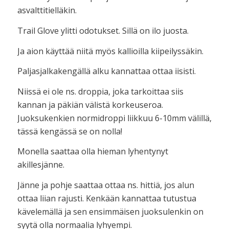
asvalttitielläkin.
Trail Glove ylitti odotukset. Sillä on ilo juosta.
Ja aion käyttää niitä myös kallioilla kiipeilyssäkin.
Paljasjalkakengällä alku kannattaa ottaa iisisti.
Niissä ei ole ns. droppia, joka tarkoittaa siis
kannan ja päkiän välistä korkeuseroa.
Juoksukenkien normidroppi liikkuu 6-10mm välillä,
tässä kengässä se on nolla!
Monella saattaa olla hieman lyhentynyt
akillesjänne.
Jänne ja pohje saattaa ottaa ns. hittiä, jos alun
ottaa liian rajusti. Kenkään kannattaa tutustua
kävelemällä ja sen ensimmäisen juoksulenkin on
syytä olla normaalia lyhyempi.