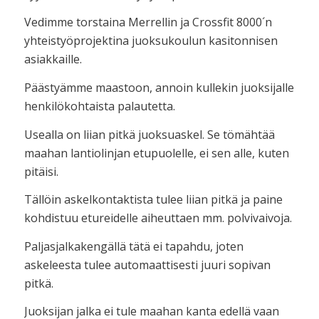
Vedimme torstaina Merrellin ja Crossfit 8000´n
yhteistyöprojektina juoksukoulun kasitonnisen
asiakkaille.
Päästyämme maastoon, annoin kullekin juoksijalle
henkilökohtaista palautetta.
Usealla on liian pitkä juoksuaskel. Se tömähtää
maahan lantiolinjan etupuolelle, ei sen alle, kuten
pitäisi.
Tällöin askelkontaktista tulee liian pitkä ja paine
kohdistuu etureidelle aiheuttaen mm. polvivaivoja.
Paljasjalkakengällä tätä ei tapahdu, joten
askeleesta tulee automaattisesti juuri sopivan
pitkä.
Juoksijan jalka ei tule maahan kanta edellä vaan