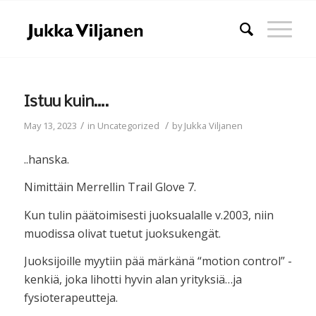
Istuu kuin….
/
/
May 13, 2023
in
Uncategorized
by
Jukka Viljanen
..hanska.
Nimittäin Merrellin Trail Glove 7.
Kun tulin päätoimisesti juoksualalle v.2003, niin
muodissa olivat tuetut juoksukengät.
Juoksijoille myytiin pää märkänä “motion control” -
kenkiä, joka lihotti hyvin alan yrityksiä…ja
fysioterapeutteja.