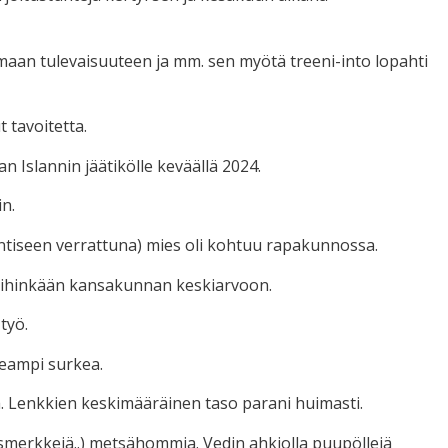
 hamaan tulevaisuuteen ja mm. sen myötä treeni-into lopahti
t tavoitetta.
 Islannin jäätikölle keväällä 2024.
in.
(entiseen verrattuna) mies oli kohtuu rapakunnossa.
ä mihinkään kansakunnan keskiarvoon.
työ.
eampi surkea.
ä. Lenkkien keskimääräinen taso parani huimasti.
ausmerkkejä..) metsähommia. Vedin ahkiolla puupöllejä