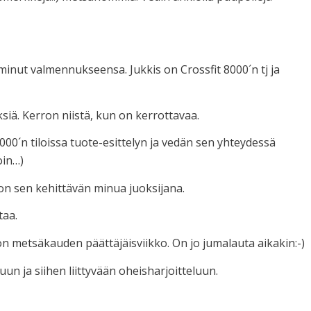
minut valmennukseensa. Jukkis on Crossfit 8000´n tj ja
ksiä. Kerron niistä, kun on kerrottavaa.
 8000´n tiloissa tuote-esittelyn ja vedän sen yhteydessä
oin…)
on sen kehittävän minua juoksijana.
taa.
on metsäkauden päättäjäisviikko. On jo jumalauta aikakin:-)
un ja siihen liittyvään oheisharjoitteluun.