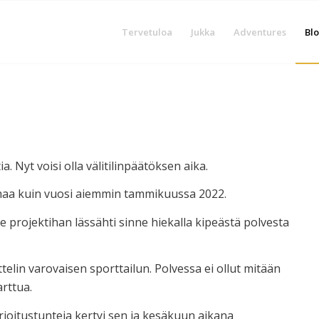
Tervetuloa
Jukka
Adventures
Blo
 Nyt voisi olla välitilinpäätöksen aika.
amaa kuin vuosi aiemmin tammikuussa 2022.
Se projektihan lässähti sinne hiekalla kipeästä polvesta
elin varovaisen sporttailun. Polvessa ei ollut mitään
arttua.
rjoitustunteja kertyi sen ja kesäkuun aikana