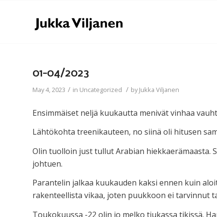
01-04/2023
/
/
May 4, 2023
in
Uncategorized
by
Jukka Viljanen
Ensimmäiset neljä kuukautta menivät vinhaa vauhtia.
Lähtökohta treenikauteen, no siinä oli hitusen s
Olin tuolloin just tullut Arabian hiekkaerämaasta. 
johtuen.
Parantelin jalkaa kuukauden kaksi ennen kuin aloitt
rakenteellista vikaa, joten puukkoon ei tarvinnut t
Toukokuussa -22 olin jo melko tiukassa tikissä. Ha