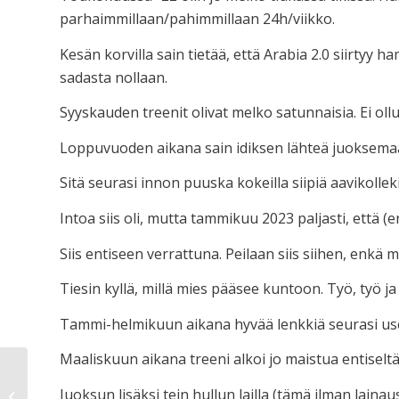
parhaimmillaan/pahimmillaan 24h/viikko.
Kesän korvilla sain tietää, että Arabia 2.0 siirtyy
sadasta nollaan.
Syyskauden treenit olivat melko satunnaisia. Ei ollu
Loppuvuoden aikana sain idiksen lähteä juoksemaan
Sitä seurasi innon puuska kokeilla siipiä aavikollek
Intoa siis oli, mutta tammikuu 2023 paljasti, että 
Siis entiseen verrattuna. Peilaan siis siihen, enk
Tiesin kyllä, millä mies pääsee kuntoon. Työ, työ ja 
Tammi-helmikuun aikana hyvää lenkkiä seurasi us
Maaliskuun aikana treeni alkoi jo maistua entiselt
Juoksun lisäksi tein hullun lailla (tämä ilman lain
Sit tibi terra levis