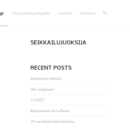
gi
Tilaa Jukka puhujaksi
Contact
Partners
SEIKKAILUJUOKSIJA
RECENT POSTS
Ennätysten tehtailu
Ole valppaana
3.4.2027
Ratajuoksua Solvallassa
10 vuorikiipeilijää kateissa…