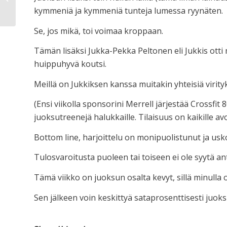
kymmeniä ja kymmeniä tunteja lumessa ryynäten.
Se, jos mikä, toi voimaa kroppaan.
Tämän lisäksi Jukka-Pekka Peltonen eli Jukkis otti 
huippuhyvä koutsi.
Meillä on Jukkiksen kanssa muitakin yhteisiä virity
(Ensi viikolla sponsorini Merrell järjestää Crossfit
juoksutreenejä halukkaille. Tilaisuus on kaikille av
Bottom line, harjoittelu on monipuolistunut ja usk
Tulosvaroitusta puoleen tai toiseen ei ole syytä an
Tämä viikko on juoksun osalta kevyt, sillä minulla 
Sen jälkeen voin keskittyä sataprosenttisesti juoksu