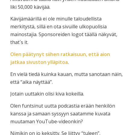
liki 50,000 kävijää.
Kävijämäärillä ei ole minulle taloudellista
merkitystä, sillä en ota sivuille ulkopuolisia
mainostajia. Sponsoreiden logot täällä näkyvät,
that´s it.
Olen päätynyt siihen ratkaisuun, että aion
jatkaa sivuston ylläpitoa
.
En vielä tiedä kuinka kauan, mutta sanotaan näin,
että “aika näyttää”.
Jotain uuttakin olisi kiva kokeilla.
Olen funtsinut uutta podcastia erään henkilön
kanssa ja samaan syssyyn saatamme kuvata
muutaman YouTube-videonkin?
Nimikin on jo keksitty. Se liittyy “tuleen”.