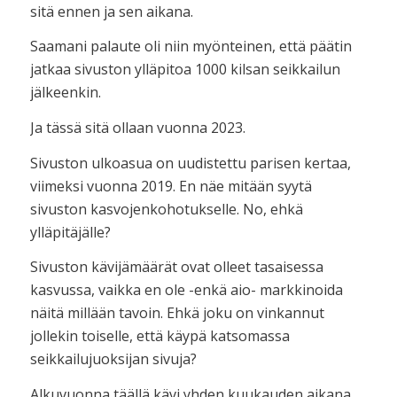
sitä ennen ja sen aikana.
Saamani palaute oli niin myönteinen, että päätin
jatkaa sivuston ylläpitoa 1000 kilsan seikkailun
jälkeenkin.
Ja tässä sitä ollaan vuonna 2023.
Sivuston ulkoasua on uudistettu parisen kertaa,
viimeksi vuonna 2019. En näe mitään syytä
sivuston kasvojenkohotukselle. No, ehkä
ylläpitäjälle?
Sivuston kävijämäärät ovat olleet tasaisessa
kasvussa, vaikka en ole -enkä aio- markkinoida
näitä millään tavoin. Ehkä joku on vinkannut
jollekin toiselle, että käypä katsomassa
seikkailujuoksijan sivuja?
Alkuvuonna täällä kävi yhden kuukauden aikana