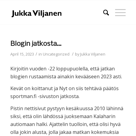
Blogin jatkosta…
/
/
April 15, 2023
in
Uncategorized
by
Jukka Viljanen
Kirjoitin vuoden -22 loppupuolella, että jatkan
blogien rustaamista ainakin kevääseen 2023 asti.
Kevät on koittanut ja Nyt on siis tehtävä päätös
sportman.fi -sivuston jatkosta.
Pistin nettisivut pystyyn kesäkuussa 2010 lähinnä
siksi, että olin lähdössä juoksemaan Kalaharin
autiomaan halki. Ajattelin tuolloin, että olisi hyvä
olla jokin alusta, jolla jakaa matkan kokemuksia