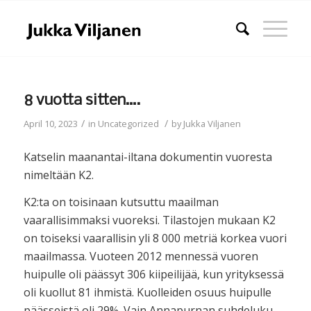
8 vuotta sitten….
/
/
April 10, 2023
in
Uncategorized
by
Jukka Viljanen
Katselin maanantai-iltana dokumentin vuoresta
nimeltään K2.
K2:ta on toisinaan kutsuttu maailman
vaarallisimmaksi vuoreksi. Tilastojen mukaan K2
on toiseksi vaarallisin yli 8 000 metriä korkea vuori
maailmassa. Vuoteen 2012 mennessä vuoren
huipulle oli päässyt 306 kiipeilijää, kun yrityksessä
oli kuollut 81 ihmistä. Kuolleiden osuus huipulle
päässeistä oli 29%. Vain Annapurnan suhdeluku