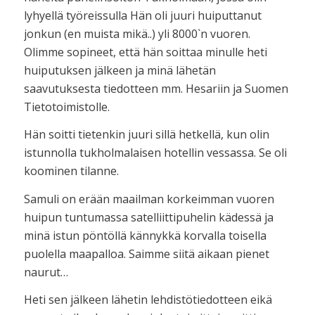
lyhyellä työreissulla Hän oli juuri huiputtanut
jonkun (en muista mikä..) yli 8000`n vuoren.
Olimme sopineet, että hän soittaa minulle heti
huiputuksen jälkeen ja minä lähetän
saavutuksesta tiedotteen mm. Hesariin ja Suomen
Tietotoimistolle.
Hän soitti tietenkin juuri sillä hetkellä, kun olin
istunnolla tukholmalaisen hotellin vessassa. Se oli
koominen tilanne.
Samuli on erään maailman korkeimman vuoren
huipun tuntumassa satelliittipuhelin kädessä ja
minä istun pöntöllä kännykkä korvalla toisella
puolella maapalloa. Saimme siitä aikaan pienet
naurut…
Heti sen jälkeen lähetin lehdistötiedotteen eikä