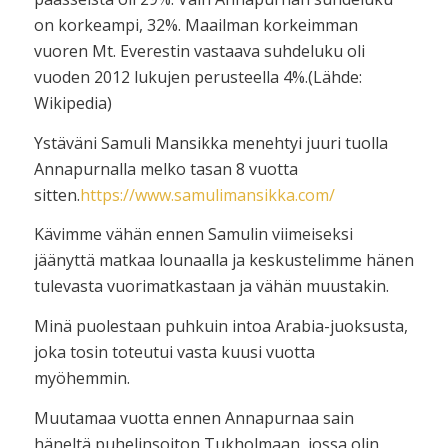
on korkeampi, 32%. Maailman korkeimman
vuoren Mt. Everestin vastaava suhdeluku oli
vuoden 2012 lukujen perusteella 4%.(Lähde:
Wikipedia)
Ystäväni Samuli Mansikka menehtyi juuri tuolla
Annapurnalla melko tasan 8 vuotta
sitten.
https://www.samulimansikka.com/
Kävimme vähän ennen Samulin viimeiseksi
jäänyttä matkaa lounaalla ja keskustelimme hänen
tulevasta vuorimatkastaan ja vähän muustakin.
Minä puolestaan puhkuin intoa Arabia-juoksusta,
joka tosin toteutui vasta kuusi vuotta
myöhemmin.
Muutamaa vuotta ennen Annapurnaa sain
häneltä puhelinsoiton Tukholmaan, jossa olin