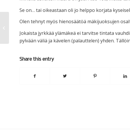
Se on… tai oikeastaan oli jo helppo korjata kyseisell
Olen tehnyt myös hienosäätöä mäkijuoksujen osal
Aavikolle?
Jokaista jyrkkää ylämäkeä ei tarvitse tintata vauhdi
pylvään väliä ja kävelen (palauttelen) yhden. Tällö
Share this entry