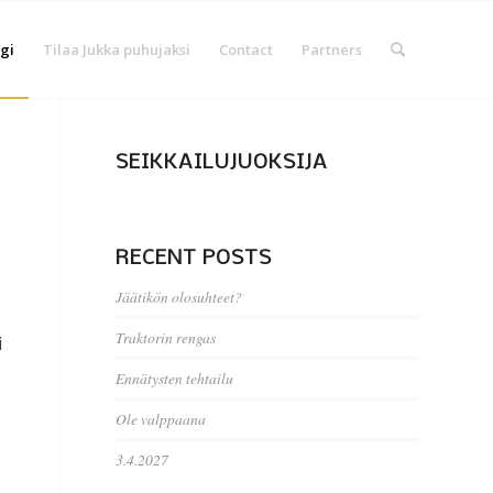
gi
Tilaa Jukka puhujaksi
Contact
Partners
SEIKKAILUJUOKSIJA
RECENT POSTS
Jäätikön olosuhteet?
Traktorin rengas
i
Ennätysten tehtailu
Ole valppaana
3.4.2027