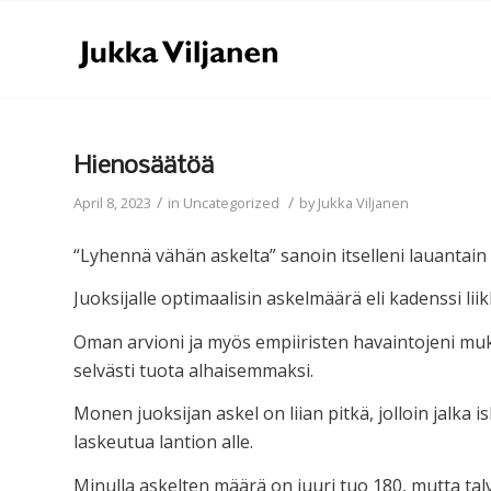
Hienosäätöä
/
/
April 8, 2023
in
Uncategorized
by
Jukka Viljanen
“Lyhennä vähän askelta” sanoin itselleni lauantain l
Juoksijalle optimaalisin askelmäärä eli kadenssi li
Oman arvioni ja myös empiiristen havaintojeni muk
selvästi tuota alhaisemmaksi.
Monen juoksijan askel on liian pitkä, jolloin jalka 
laskeutua lantion alle.
Minulla askelten määrä on juuri tuo 180, mutta talve