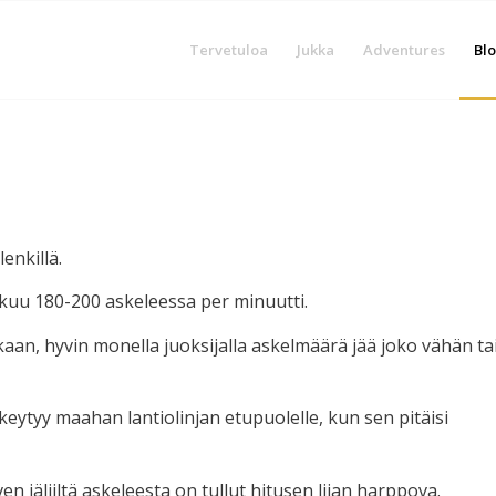
Tervetuloa
Jukka
Adventures
Blo
enkillä.
ikkuu 180-200 askeleessa per minuutti.
aan, hyvin monella juoksijalla askelmäärä jää joko vähän ta
iskeytyy maahan lantiolinjan etupuolelle, kun sen pitäisi
n jäljiltä askeleesta on tullut hitusen liian harppova.