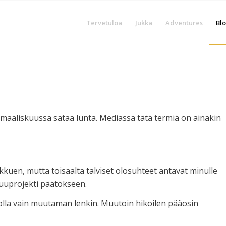
Tervetuloa
Jukka
Adventures
Blo
 maaliskuussa sataa lunta. Mediassa tätä termiä on ainakin
ikkuen, mutta toisaalta talviset olosuhteet antavat minulle
puuprojekti päätökseen.
kolla vain muutaman lenkin. Muutoin hikoilen pääosin