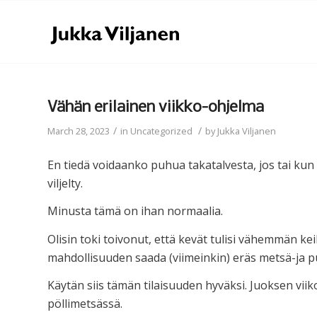
Vähän erilainen viikko-ohjelma
/
/
March 28, 2023
in
Uncategorized
by
Jukka Viljanen
En tiedä voidaanko puhua takatalvesta, jos tai kun
viljelty.
Minusta tämä on ihan normaalia.
Olisin toki toivonut, että kevät tulisi vähemmän ke
mahdollisuuden saada (viimeinkin) eräs metsä-ja 
Käytän siis tämän tilaisuuden hyväksi. Juoksen vii
pöllimetsässä.