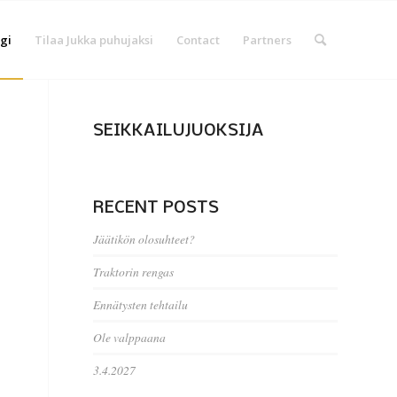
gi
Tilaa Jukka puhujaksi
Contact
Partners
SEIKKAILUJUOKSIJA
RECENT POSTS
Jäätikön olosuhteet?
Traktorin rengas
Ennätysten tehtailu
Ole valppaana
3.4.2027