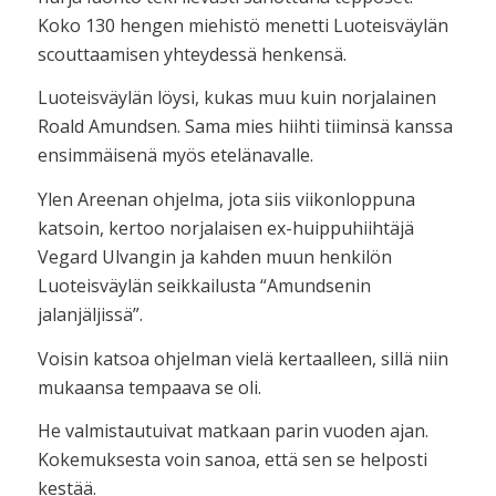
Koko 130 hengen miehistö menetti Luoteisväylän
scouttaamisen yhteydessä henkensä.
Luoteisväylän löysi, kukas muu kuin norjalainen
Roald Amundsen. Sama mies hiihti tiiminsä kanssa
ensimmäisenä myös etelänavalle.
Ylen Areenan ohjelma, jota siis viikonloppuna
katsoin, kertoo norjalaisen ex-huippuhiihtäjä
Vegard Ulvangin ja kahden muun henkilön
Luoteisväylän seikkailusta “Amundsenin
jalanjäljissä”.
Voisin katsoa ohjelman vielä kertaalleen, sillä niin
mukaansa tempaava se oli.
He valmistautuivat matkaan parin vuoden ajan.
Kokemuksesta voin sanoa, että sen se helposti
kestää.