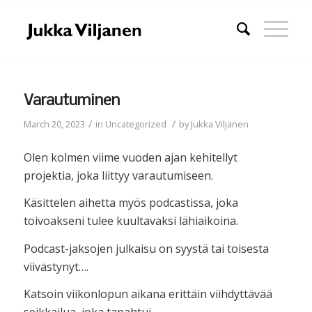
Varautuminen
/
/
March 20, 2023
in
Uncategorized
by
Jukka Viljanen
Olen kolmen viime vuoden ajan kehitellyt
projektia, joka liittyy varautumiseen.
Käsittelen aihetta myös podcastissa, joka
toivoakseni tulee kuultavaksi lähiaikoina.
Podcast-jaksojen julkaisu on syystä tai toisesta
viivästynyt….
Katsoin viikonlopun aikana erittäin viihdyttävää