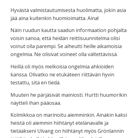
Hyvästä valmistautumisesta huolimatta, jokin asia
jää aina kuitenkin huomioimatta. Aina!
Näin ruudun kautta saadun informaation pohjalta
voisin sanoa, että heidän reittisuunnitelma olisi
voinut olla parempi. Se aiheutti heille aikamoisia
ongelmia. Ne olisivat voineet olla vältettävissä.
Heillä oli myös melkoisia ongelmia ahkioiden
kanssa. Olivatko ne etukäteen riittävän hyvin
testattu, sitä en tiedä.
Muuten he pärjäsivät mainiosti. Hurtti huumorikin
näytteli ihan pääosaa.
Kolmikkoa on marinoitu aiemminkin. Ainakin kaksi
heistä oli aiemmin hiihtänyt etelänavalle ja
tietääkseni Ulvang on hiihtänyt myös Grönlannin