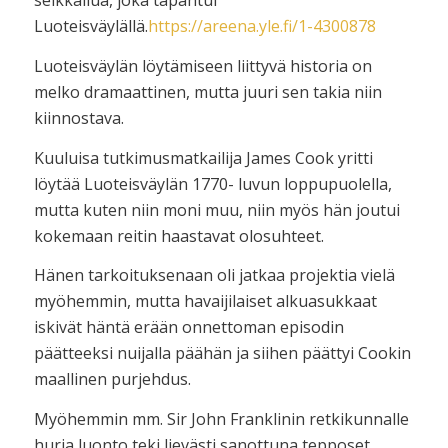
seikkailua, joka tapahtui
Luoteisväylällä.
https://areena.yle.fi/1-4300878
Luoteisväylän löytämiseen liittyvä historia on
melko dramaattinen, mutta juuri sen takia niin
kiinnostava.
Kuuluisa tutkimusmatkailija James Cook yritti
löytää Luoteisväylän 1770- luvun loppupuolella,
mutta kuten niin moni muu, niin myös hän joutui
kokemaan reitin haastavat olosuhteet.
Hänen tarkoituksenaan oli jatkaa projektia vielä
myöhemmin, mutta havaijilaiset alkuasukkaat
iskivät häntä erään onnettoman episodin
päätteeksi nuijalla päähän ja siihen päättyi Cookin
maallinen purjehdus.
Myöhemmin mm. Sir John Franklinin retkikunnalle
hurja luonto teki lievästi sanottuna tepposet.