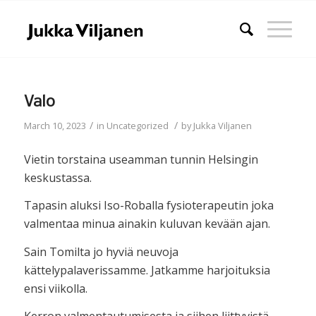
Valo
/
/
March 10, 2023
in
Uncategorized
by
Jukka Viljanen
Vietin torstaina useamman tunnin Helsingin
keskustassa.
Tapasin aluksi Iso-Roballa fysioterapeutin joka
valmentaa minua ainakin kuluvan kevään ajan.
Sain Tomilta jo hyviä neuvoja
kättelypalaverissamme. Jatkamme harjoituksia
ensi viikolla.