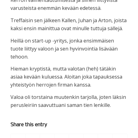
Kerron valmentautumisesta ja siihen liittyvistä
varusteista enemmän kevään edetessä.
Treffaisin sen jälkeen Kallen, Juhan ja Arton, joista
kaksi ensin mainittua ovat minulle tuttuja sällejä.
Heillä on start-up -yritys, jonka ensimmäisen
tuote liittyy valoon ja sen hyvinvointia lisävään
tehoon.
Hieman kryptistä, mutta valotan (heh) tätäkin
asiaa kevään kuluessa. Aloitan joka tapauksessa
yhteistyön herrojen firman kanssa.
Valoa oli torstaina muutenkin tarjolla, joten läksin
perusleiriin saavuttuani saman tien lenkille.
Share this entry