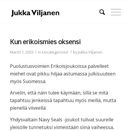
Kun erikoismies oksensi
/
/
March 1, 2023
in
Uncategorized
by
Jukka Viljanen
Puolustusvoimien Erikoisjoukoissa palvelleet
miehet ovat pikku hiljaa astumassa julkisuuteen
myös Suomessa.
Arvelin, että näin tulee käymään, sillä se mitä
tapahtuu jenkeissä tapahtuu myös meillä, mutta
pienellä viiveellä.
Yhdysvaltain Navy Seals -joukot tulivat suurelle
yleisölle tunnetuksi viimeistään siinä vaiheessa,