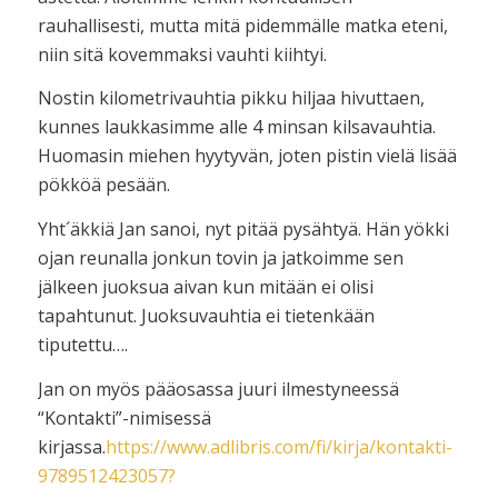
rauhallisesti, mutta mitä pidemmälle matka eteni,
niin sitä kovemmaksi vauhti kiihtyi.
Nostin kilometrivauhtia pikku hiljaa hivuttaen,
kunnes laukkasimme alle 4 minsan kilsavauhtia.
Huomasin miehen hyytyvän, joten pistin vielä lisää
pökköä pesään.
Yht´äkkiä Jan sanoi, nyt pitää pysähtyä. Hän yökki
ojan reunalla jonkun tovin ja jatkoimme sen
jälkeen juoksua aivan kun mitään ei olisi
tapahtunut. Juoksuvauhtia ei tietenkään
tiputettu….
Jan on myös pääosassa juuri ilmestyneessä
“Kontakti”-nimisessä
kirjassa.
https://www.adlibris.com/fi/kirja/kontakti-
9789512423057?