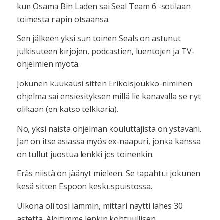
kun Osama Bin Laden sai Seal Team 6 -sotilaan
toimesta napin otsaansa.
Sen jälkeen yksi sun toinen Seals on astunut
julkisuteen kirjojen, podcastien, luentojen ja TV-
ohjelmien myötä.
Jokunen kuukausi sitten Erikoisjoukko-niminen
ohjelma sai ensiesityksen millä lie kanavalla se nyt
olikaan (en katso telkkaria).
No, yksi näistä ohjelman kouluttajista on ystäväni.
Jan on itse asiassa myös ex-naapuri, jonka kanssa
on tullut juostua lenkki jos toinenkin.
Eräs niistä on jäänyt mieleen. Se tapahtui jokunen
kesä sitten Espoon keskuspuistossa.
Ulkona oli tosi lämmin, mittari näytti lähes 30
astetta. Aloitimme lenkin kohtuullisen