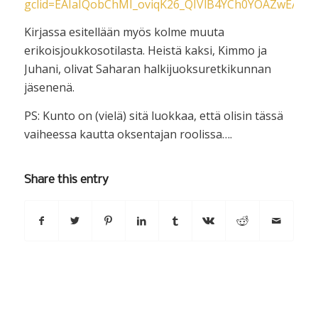
gclid=EAIaIQobChMI_oviqK26_QIVlB4YCh0YOAZwEAQY
Kirjassa esitellään myös kolme muuta
erikoisjoukkosotilasta. Heistä kaksi, Kimmo ja
Juhani, olivat Saharan halkijuoksuretkikunnan
jäsenenä.
PS: Kunto on (vielä) sitä luokkaa, että olisin tässä
vaiheessa kautta oksentajan roolissa….
Share this entry