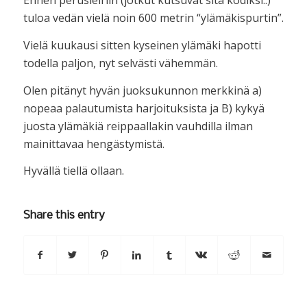
Ennen perusleiriin (jotkut kutsuvat sitä kodiksi..)
tuloa vedän vielä noin 600 metrin “ylämäkispurtin”.
Vielä kuukausi sitten kyseinen ylämäki hapotti
todella paljon, nyt selvästi vähemmän.
Olen pitänyt hyvän juoksukunnon merkkinä a)
nopeaa palautumista harjoituksista ja B) kykyä
juosta ylämäkiä reippaallakin vauhdilla ilman
mainittavaa hengästymistä.
Hyvällä tiellä ollaan.
Share this entry