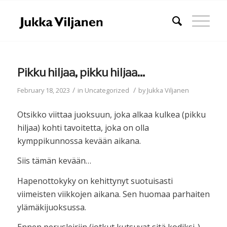
Pikku hiljaa, pikku hiljaa…
/
/
February 18, 2023
in
Uncategorized
by
Jukka Viljanen
Otsikko viittaa juoksuun, joka alkaa kulkea (pikku
hiljaa) kohti tavoitetta, joka on olla
kymppikunnossa kevään aikana.
Siis tämän kevään…
Hapenottokyky on kehittynyt suotuisasti
viimeisten viikkojen aikana. Sen huomaa parhaiten
ylämäkijuoksussa.