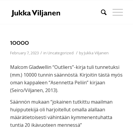
10000
/
/
February 7, 2023
in
Uncategorized
by
Jukka Viljanen
Malcom Gladwellin “Outliers”-kirja tuli tunnetuksi
(mm.) 10000 tunnin säännöstä. Kirjoitin tästä myös
oman kappaleen “Asennetta Peliin” kirjaan
(Seiro/Viljanen, 2013).
Säännön mukaan “jokainen tutkittu maailman
huipputekijä oli harjoitellut omalla alallaan
määrätietoisesti vähintään kymmenentuhatta
tuntia 20 ikävuoteen mennessä”