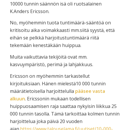
10000 tunnin säännön isä oli ruotsalainen
K.Anders Ericsson.
No, myöhemmin tuota tuntimäärä-sääntöä on
kritisoitu aika voimakkaasti mm.siitä syystä, että
eihän se pelkkä harjoitustuntimäärä riitä
tekemään kenestäkään huippua.
Muita vaikuttavia tekijöitä ovat mm.
kasvuympäristö, perimä ja lahjakkuus.
Ericsson on myöhemmin tarkastellut
kirjoituksiaan. Hänen mielestä10 000 tunnin
määrätietoisella harjoittelulla
pääsee vasta
alkuun
. Ericssonin mukaan todellisen
huippuosaamisen raja saattaa nykyisin liikkua 25
000 tunnin tasolla. Tämä tarkoittaa kolmen tunnin
harjoittelua joka päivä 20 vuoden
ajan.
https://www.talouselama.fi/uutiset/10-000-